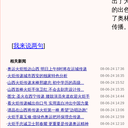
出了
的出
了奥
传播
[
我来说两句
]
相关新闻
·
奥运火炬抵达山西 明日上午8时将在运城传递
08-06-24 17:36
·
火炬传递城市西安的独家特色分析
08-06-24 16:35
·
山西火炬传递末棒邢建忠:初中学历的高级...
08-06-24 15:52
·
山西首棒火炬手张卫红:不会去刻意设计传...
08-06-24 15:35
·
图文:圣火在西宁传递 腰鼓演员夹道欢迎火炬手
08-06-24 14:44
·
看火炬传递喊出你口号 实用直白冲出中国力量
08-06-24 14:29
·
谭晶在山西将传递火炬第一棒 希望"边唱边跑"
08-06-24 13:06
·
火炬手葛玉修:借绿色奥运把环保理念传递...
08-06-24 12:59
·
火炬手忠诚卫士郭春耀:更重要是传递奥运精神
08-06-24 12:10