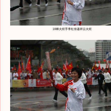
18棒火炬手李红传递祥云火炬