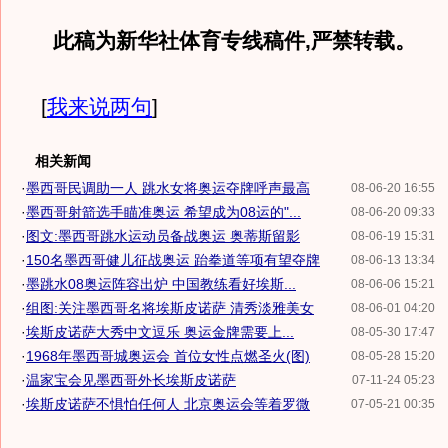
此稿为新华社体育专线稿件,严禁转载。
[
我来说两句
]
相关新闻
·
墨西哥民调助一人 跳水女将奥运夺牌呼声最高
08-06-20 16:55
·
墨西哥射箭选手瞄准奥运 希望成为08运的"...
08-06-20 09:33
·
图文:墨西哥跳水运动员备战奥运 奥蒂斯留影
08-06-19 15:31
·
150名墨西哥健儿征战奥运 跆拳道等项有望夺牌
08-06-13 13:34
·
墨跳水08奥运阵容出炉 中国教练看好埃斯...
08-06-06 15:21
·
组图:关注墨西哥名将埃斯皮诺萨 清秀淡雅美女
08-06-01 04:20
·
埃斯皮诺萨大秀中文逗乐 奥运金牌需要上...
08-05-30 17:47
·
1968年墨西哥城奥运会 首位女性点燃圣火(图)
08-05-28 15:20
·
温家宝会见墨西哥外长埃斯皮诺萨
07-11-24 05:23
·
埃斯皮诺萨不惧怕任何人 北京奥运会等着罗微
07-05-21 00:35