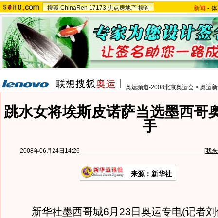
搜狐
ChinaRen
17173
焦点房地产
搜狗
新闻
-
体
奥运频道-2008北京奥运会
>
奥运新
跳水女将埃斯皮诺萨当选墨西哥
手
2008年06月24日14:26
[
我来
来源：新华社
新华社墨西哥城6月23日奥运专电(记者刘