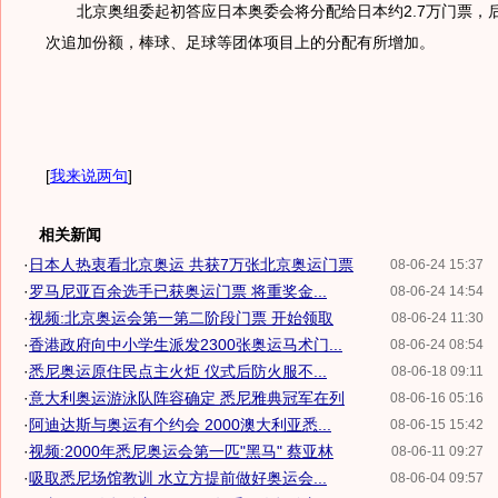
北京奥组委起初答应日本奥委会将分配给日本约2.7万门票，
次追加份额，棒球、足球等团体项目上的分配有所增加。
[
我来说两句
]
相关新闻
·
日本人热衷看北京奥运 共获7万张北京奥运门票
08-06-24 15:37
·
罗马尼亚百余选手已获奥运门票 将重奖金...
08-06-24 14:54
·
视频:北京奥运会第一第二阶段门票 开始领取
08-06-24 11:30
·
香港政府向中小学生派发2300张奥运马术门...
08-06-24 08:54
·
悉尼奥运原住民点主火炬 仪式后防火服不...
08-06-18 09:11
·
意大利奥运游泳队阵容确定 悉尼雅典冠军在列
08-06-16 05:16
·
阿迪达斯与奥运有个约会 2000澳大利亚悉...
08-06-15 15:42
·
视频:2000年悉尼奥运会第一匹"黑马" 蔡亚林
08-06-11 09:27
·
吸取悉尼场馆教训 水立方提前做好奥运会...
08-06-04 09:57