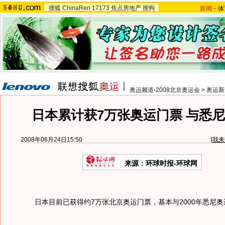
搜狐
ChinaRen
17173
焦点房地产
搜狗
新闻
-
体
奥运频道-2008北京奥运会
>
奥运新
日本累计获7万张奥运门票 与悉
2008年06月24日15:50
[
我来
来源：环球时报-环球网
日本目前已获得约7万张北京奥运门票，基本与2000年悉尼奥