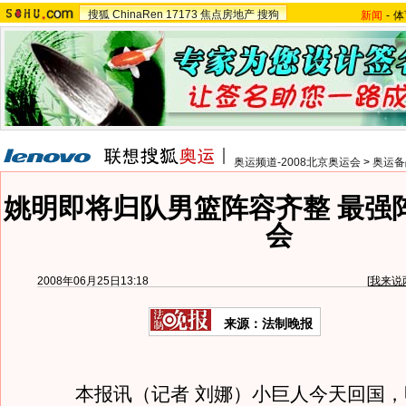
搜狐
ChinaRen
17173
焦点房地产
搜狗
新闻
-
体
奥运频道-2008北京奥运会
>
奥运备
姚明即将归队男篮阵容齐整 最强
会
2008年06月25日13:18
[
我来说
来源：法制晚报
本报讯（记者 刘娜）小巨人今天回国，