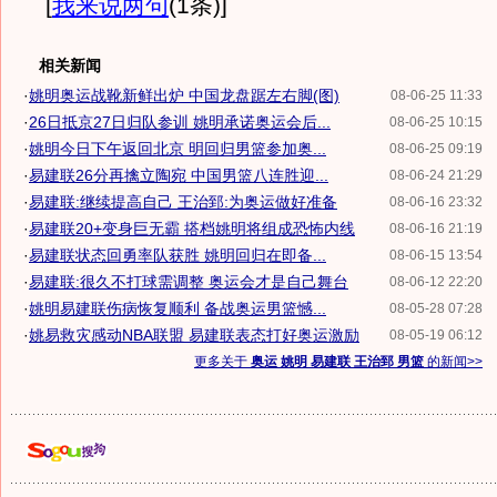
[
我来说两句
(1条)
]
相关新闻
·
姚明奥运战靴新鲜出炉 中国龙盘踞左右脚(图)
08-06-25 11:33
·
26日抵京27日归队参训 姚明承诺奥运会后...
08-06-25 10:15
·
姚明今日下午返回北京 明回归男篮参加奥...
08-06-25 09:19
·
易建联26分再擒立陶宛 中国男篮八连胜迎...
08-06-24 21:29
·
易建联:继续提高自己 王治郅:为奥运做好准备
08-06-16 23:32
·
易建联20+变身巨无霸 搭档姚明将组成恐怖内线
08-06-16 21:19
·
易建联状态回勇率队获胜 姚明回归在即备...
08-06-15 13:54
·
易建联:很久不打球需调整 奥运会才是自己舞台
08-06-12 22:20
·
姚明易建联伤病恢复顺利 备战奥运男篮憾...
08-05-28 07:28
·
姚易救灾感动NBA联盟 易建联表态打好奥运激励
08-05-19 06:12
更多关于
奥运 姚明 易建联 王治郅 男篮
的新闻>>