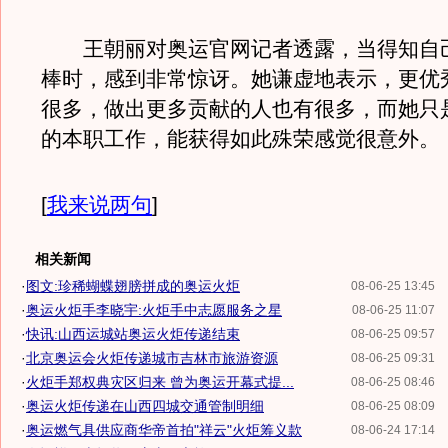
王朝丽对奥运官网记者透露，当得知自
棒时，感到非常惊讶。她谦虚地表示，更优
很多，做出更多贡献的人也有很多，而她只
的本职工作，能获得如此殊荣感觉很意外。
[
我来说两句
]
相关新闻
·
图文:珍稀蝴蝶翅膀拼成的奥运火炬
08-06-25 13:45
·
奥运火炬手李晓宇:火炬手中志愿服务之星
08-06-25 11:07
·
快讯:山西运城站奥运火炬传递结束
08-06-25 09:57
·
北京奥运会火炬传递城市吉林市旅游资源
08-06-25 09:31
·
火炬手郑权典灾区归来 曾为奥运开幕式提...
08-06-25 08:46
·
奥运火炬传递在山西四城交通管制明细
08-06-25 08:09
·
奥运燃气具供应商华帝首拍"祥云"火炬筹义款
08-06-24 17:14