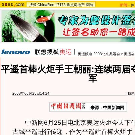
搜狐
ChinaRen
17173
焦点房地产
搜狗
新闻
-
体
奥运频道-2008北京奥运会
>
奥运会
平遥首棒火炬手王朝丽:连续两届
军
2008年06月25日14:24
[
我来
来源：中国新闻网
中新网6月25日电北京奥运火炬今天下
古城平遥进行传递，作为平遥站首棒火炬手