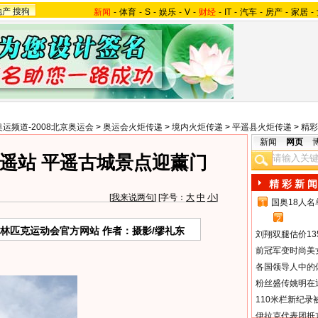
地产
搜狗
新闻
-
体育
-
S
-
娱乐
-
V
-
财经
-
IT
-
汽车
-
房产
-
家居
-
奥运频道-2008北京奥运会
>
奥运会火炬传递
>
境内火炬传递
>
平遥县火炬传递
>
精彩
新闻
网页
遥站 平遥古城景点迎薰门
精 彩 新 闻
[
我来说两句
] [字号：
大
中
小
]
国奥18人
1
2
奥林匹克运动会官方网站 作者：摄影/缪礼东
刘翔双腿估价13
前冠军变时尚美
各国领导人中的
粉丝盛传姚明在通
110米栏新纪录
伊拉克代表团抵京