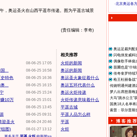
·
北京奥运各
奥 运 视 频
午，奥运圣火在山西平遥市传递。图为平遥古城景
(责任编辑：李奇)
奥运足裁判配
相关推荐
闪电侠发威科
偶像歌手林俊
火炬的新闻
08-06-25 17:05
苗圃也是“什锦
...
奥运的新闻
08-06-25 16:58
传奇奎罗特续
历史特色
奥运圣火象征着什么
08-06-25 16:36
枪王杜丽备战“
...
奥运五环代表什么
08-06-25 16:15
传姚明通州建酒店
梦八出席慈善晚宴
宁
奥运火炬传递
08-06-25 15:24
大马“跳水公主”
赚10万
火炬传递意味着什么
08-06-25 15:01
国奥18人名单将
平遥古城
08-06-25 13:45
索普：菲尔普斯
源
平遥人品怎么样
08-06-25 09:31
博 客 推 荐
情迎圣火
平遥
08-06-24 20:46
组图)
火炬
08-01-27 13:12
更多关于
平遥 火炬
的新闻>>