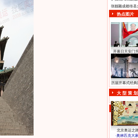
张靓颖成都传圣
热点图片
开幕日天安门
历届开幕式经典
大 型 策 划
北京奥运之
·
奥林匹克大