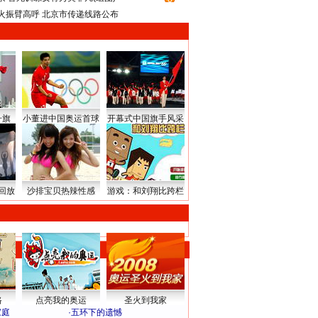
火振臂高呼 北京市传递线路公布
升旗
小董进中国奥运首球
开幕式中国旗手风采
回放
沙排宝贝热辣性感
游戏：和刘翔比跨栏
路
点亮我的奥运
圣火到我家
家庭
·
五环下的遗憾