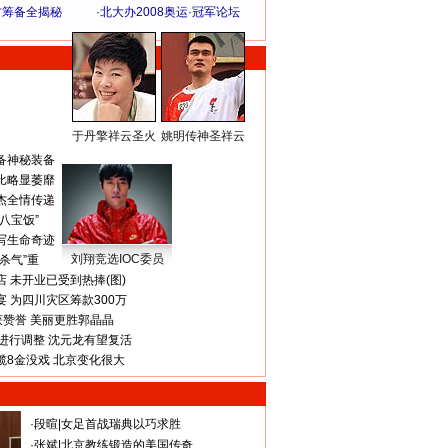
方筹备全揭秘
·
北大办2008奥运·冠军论坛
于丹擎祥云圣火
姚明传神圣祥云
体 育 热 点
备神秘装备
比略显萎靡
杰全情传递
八宝饭”
写生命奇迹
刘翔竞选IOC委员
杀气”重
 未开业已受到热捧(图)
 为四川灾区筹款300万
获赞誉 美丽更胜郭晶晶
进行调整 沈元龙有望复活
揽8金没戏 北京变化很大
·
段暄
|
女足首战瑞典以巧求胜
·
张斌
|
北京教练锻造的美国传奇