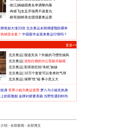
·
徐江
|
揭秘国奥名单调整内幕
·
冉雄飞
|
女足开场秀不谈复仇
装
·
棋哥
|
朝鲜美女团强要奥运票
牌奖励大涨33倍
北京奥运未雨绸缪预防裸奔
何热销安全套？
中国股市会迎来奥运行情吗？
更多>>
北京奥运
|
报道失实？外媒的习惯性抽风
北京奥运
|
送给白领的办公室娱乐秘籍
北京奥运
|
彩排前狂拍“杀机”妹妹
北京奥运
|
10万个套套可以拿来吹气球
”
北京奥运
|
保障“性”福 事小意义大
猛纹身
世界小姐为奥运造势
梦八与小姐先热身
会上的双胞胎
金牌衬娇妻美丽
当野性遇到时尚
司介绍
-
全部新闻
-
全部博文