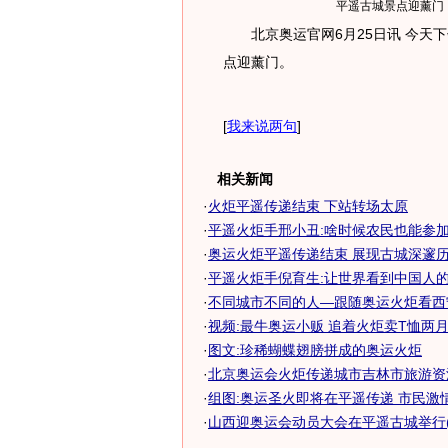
平遥古城景点迎薰门
北京奥运官网6月25日讯 今天下
点迎薰门。
[
我来说两句
]
相关新闻
·
火炬平遥传递结束 下站转场太原
·
平遥火炬手邢小丑:啥时候农民也能参加国
·
奥运火炬平遥传递结束 展现古城深邃
·
平遥火炬手倪育生:让世界看到中国人的奥
·
不同城市不同的人—跟随奥运火炬看西
·
视频:最牛奥运小贩 追着火炬卖T恤两月
·
图文:珍稀蝴蝶翅膀拼成的奥运火炬
·
北京奥运会火炬传递城市吉林市旅游资
·
组图:奥运圣火即将在平遥传递 市民激
·
山西迎奥运会动员大会在平遥古城举行(