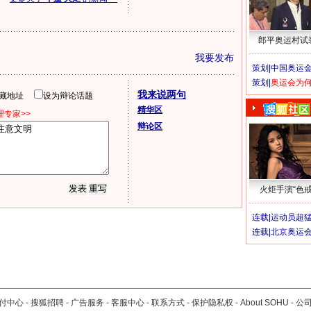
郎平奥运村试
我要发布
策划|
中国奥运金
策划|
奥运会为
我来说两句
隐藏地址
设为辩论话题
精华区
专家>>
辩论区
火炬手演“色戒
连载|
运动员超
连载|
北京奥运
付中心
-
搜狐招聘
-
广告服务
-
客服中心
-
联系方式
-
保护隐私权
-
About SOHU
-
公