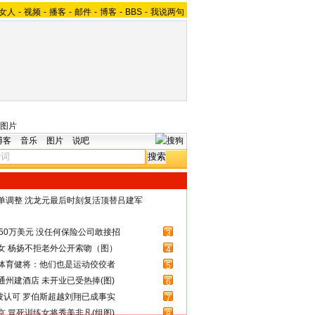
女人
-
视频
-
播客
-
邮件
-
博客
-
BBS
-
我说两句
图片
博客
音乐
图片
说吧
名单调整 沈龙元最后时刻复活顶替吕建军
50万美元 没任何保险公司敢接招
3
女 杨扬不拒老外公开索吻（图）
4
体育健将：他们也是运动佼佼者
5
州建酒店 未开业已受热捧(图)
6
被认可 罗伯斯超越刘翔已成事实
7
 冒死训练女将秀美非凡(组图)
8