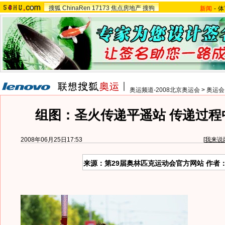
搜狐
ChinaRen
17173
焦点房地产
搜狗
新闻
-
体
奥运频道-2008北京奥运会
>
奥运会
组图：圣火传递平遥站 传递过程
2008年06月25日17:53
[
我来说
来源：第29届奥林匹克运动会官方网站 作者：