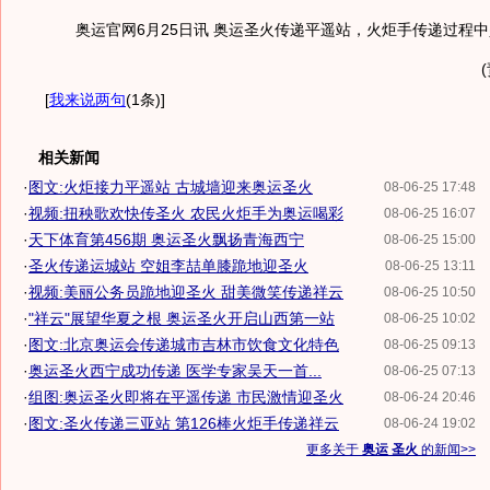
奥运官网6月25日讯 奥运圣火传递平遥站，火炬手传递过程中
[
我来说两句
(1条)
]
相关新闻
·
图文:火炬接力平遥站 古城墙迎来奥运圣火
08-06-25 17:48
·
视频:扭秧歌欢快传圣火 农民火炬手为奥运喝彩
08-06-25 16:07
·
天下体育第456期 奥运圣火飘扬青海西宁
08-06-25 15:00
·
圣火传递运城站 空姐李喆单膝跪地迎圣火
08-06-25 13:11
·
视频:美丽公务员跪地迎圣火 甜美微笑传递祥云
08-06-25 10:50
·
"祥云"展望华夏之根 奥运圣火开启山西第一站
08-06-25 10:02
·
图文:北京奥运会传递城市吉林市饮食文化特色
08-06-25 09:13
·
奥运圣火西宁成功传递 医学专家吴天一首...
08-06-25 07:13
·
组图:奥运圣火即将在平遥传递 市民激情迎圣火
08-06-24 20:46
·
图文:圣火传递三亚站 第126棒火炬手传递祥云
08-06-24 19:02
更多关于
奥运 圣火
的新闻>>