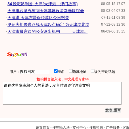
·
34省景观单图: 天津(天津港、津门故事)
08-05-15 17:07
·
天津电台举办慰问天津港建设者新春联谊会
08-02-04 07:33
·
天津港:天津东疆保税港区今日封关
07-12-11 08:39
·
奥运火炬传递路线天津起点确定 为天津港北港
07-12-08 12:36
·
天津市最东边的公安派出机构———天津港...
06-09-06 15:15
用户：
匿名
隐藏地址
设为辩论话题
*搜狗拼音输入法，中文处理专家>>
设置首页
-
搜狗输入法
-
支付中心
-
搜狐招聘
-
广告服务
-
客