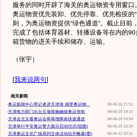
服务的同时开辟了海关的奥运物资专用窗口
奥运物资优先装卸、优先停靠、优先检疫的“
则，为奥运物资提供“绿色通道”。截止目前
完成了包括体育器材、转播设备等在内的90多
箱货物的进关手续和储存、运输。
（张宇）
[
我来说两句
]
相关新闻
·
奥运新闻中心带记者进天津港 感受奥运物...
08-06-26 21:51
·
天津电力部门出台五项措施确保奥运供电
08-06-26 19:15
·
天津去北京看奥运会将再增两条快速通道
08-06-26 18:04
·
天津举行平安奥运警力展示启动仪式(组图)
08-06-25 16:29
·
天津奥运文化广场系列文体活动拉开帷幕(图)
08-06-22 20:31