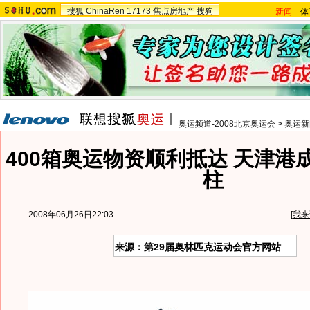
搜狐
ChinaRen
17173
焦点房地产
搜狗
新闻
-
体
奥运频道-2008北京奥运会
>
奥运新
400箱奥运物资顺利抵达 天津港
柱
2008年06月26日22:03
[
我来
来源：第29届奥林匹克运动会官方网站