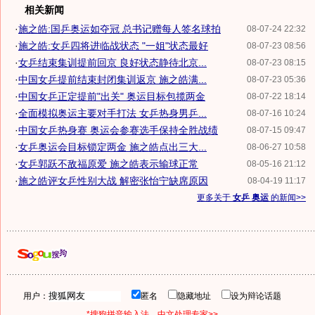
相关新闻
·
施之皓:国乒奥运如夺冠 总书记赠每人签名球拍
08-07-24 22:32
·
施之皓:女乒四将进临战状态 "一姐"状态最好
08-07-23 08:56
·
女乒结束集训提前回京 良好状态静待北京...
08-07-23 08:15
·
中国女乒提前结束封闭集训返京 施之皓满...
08-07-23 05:36
·
中国女乒正定提前"出关" 奥运目标包揽两金
08-07-22 18:14
·
全面模拟奥运主要对手打法 女乒热身男乒...
08-07-16 10:24
·
中国女乒热身赛 奥运会参赛选手保持全胜战绩
08-07-15 09:47
·
女乒奥运会目标锁定两金 施之皓点出三大...
08-06-27 10:58
·
女乒郭跃不敌福原爱 施之皓表示输球正常
08-05-16 21:12
·
施之皓评女乒性别大战 解密张怡宁缺席原因
08-04-19 11:17
更多关于
女乒 奥运
的新闻>>
用户：
匿名
隐藏地址
设为辩论话题
*搜狗拼音输入法，中文处理专家>>