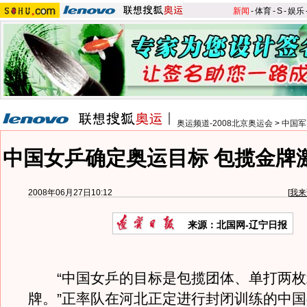
新闻
-
体育
-
S
-
娱乐
奥运频道-2008北京奥运会
>
中国军
中国女乒确定奥运目标 包揽金牌
2008年06月27日10:12
[
我来
来源：北国网-辽宁日报
“中国女乒的目标是包揽团体、单打两枚
牌。”正率队在河北正定进行封闭训练的中