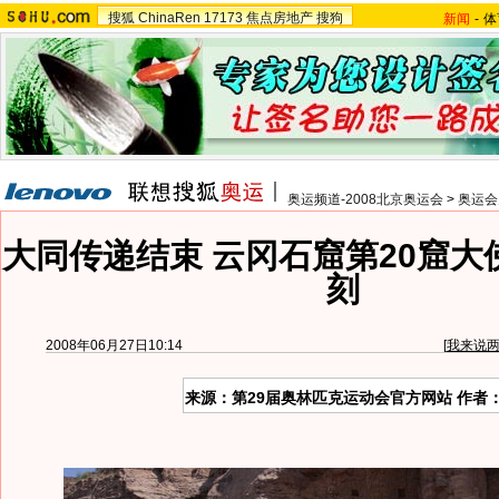
搜狐
ChinaRen
17173
焦点房地产
搜狗
新闻
-
体
奥运频道-2008北京奥运会
>
奥运会
大同传递结束 云冈石窟第20窟大
刻
2008年06月27日10:14
[
我来说
来源：第29届奥林匹克运动会官方网站 作者