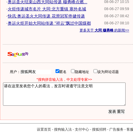
·
奥运圣火结束山西大同站传递 穆勇峰点燃...
08-06-27 10:15
·
火炬传递城市名片 大同:北方重镇 塞外名城
08-06-27 09:59
·
快讯:奥运圣火大同传递 花滑冠军佟健传递
08-06-27 08:42
·
奥运火炬开始大同站传递 "祥云"飘过中国煤都
08-06-27 08:10
更多关于
大同 穆勇峰
的新闻>>
用户：
匿名
隐藏地址
设为辩论话题
*搜狗拼音输入法，中文处理专家>>
设置首页
-
搜狗输入法
-
支付中心
-
搜狐招聘
-
广告服务
-
客