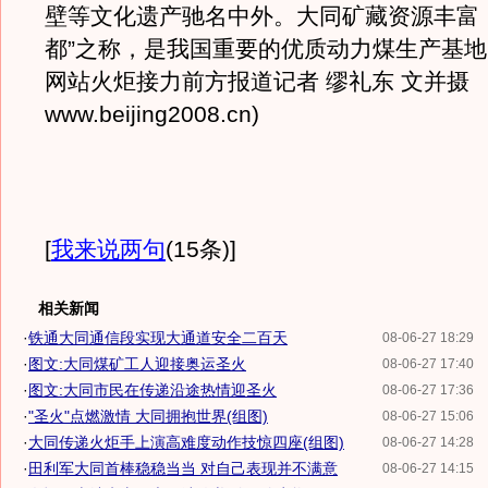
壁等文化遗产驰名中外。大同矿藏资源丰富
都”之称，是我国重要的优质动力煤生产基地
网站火炬接力前方报道记者 缪礼东 文并摄
www.beijing2008.cn)
[
我来说两句
(15条)
]
相关新闻
·
铁通大同通信段实现大通道安全二百天
08-06-27 18:29
·
图文:大同煤矿工人迎接奥运圣火
08-06-27 17:40
·
图文:大同市民在传递沿途热情迎圣火
08-06-27 17:36
·
"圣火"点燃激情 大同拥抱世界(组图)
08-06-27 15:06
·
大同传递火炬手上演高难度动作技惊四座(组图)
08-06-27 14:28
·
田利军大同首棒稳稳当当 对自己表现并不满意
08-06-27 14:15