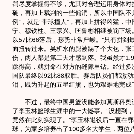
罚尽度掌握得不够，尤其对合理运用身体对
确，再加上裁判的一些偏消，所以中国队不
例”，就是“带球撞人”，再加上拼得凶猛，
宁、穆铁柱、王宗兴、匡鲁彬相继被罚下场
以57比66落后，形势非常严峻。“只有拼到
面扭转过来。吴析水的腿被踢了个大包，张
伤，两人都是第二天才感到疼。我虽然才1.
跳得高，就拼命在对方的缝隙里钻。经过多
国队最终以92比88取胜。赛后队员们都激
泪，既为升起的五星红旗，也为艰难地完成
不过，最终中国男篮没能参加莫斯科奥
了李玉林篮球生涯中的一大憾事。“没想到
竟然在此刻实现了。”李玉林退役后一直在
球，为家乡培养出了100多名大学生，两位