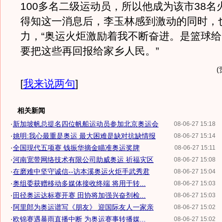
100多名二级运动员，所以他成为该市38名
得知这一消息后，李玉林感到激动的同时，
力，“奥运火炬激励着我不断奋进。是篮球
要把这些再回报给家乡人民。”
[
我来说两句
]
相关新闻
·
新加坡帆总提名四位帆船运动员参加北京奥运会
08-06-27 15:18
·
姚明:我心最重是奥运 最大困难是缺对抗缺情报
08-06-27 15:14
·
全国现代五项赛 钱振华摘金瞄准奥运奖牌
08-06-27 15:11
·
河南宽带网络技术有限公司助威奥运 祈福灾区
08-06-27 15:08
·
在磨难中坚守诚信--访本溪奥运火炬手武秀君
08-06-27 15:04
·
奥组委获赠移动多媒体接收终端 将用于转...
08-06-27 15:03
·
田径奥运达标赛开赛 田协将加强兴奋剂检...
08-06-27 15:03
·
阿里郎为奥运谱写《朋友》 迎国际友人一家亲
08-06-27 15:02
·
欧锦赛遇暴雨直播中断 为奥运赛事转播媒...
08-06-27 15:02