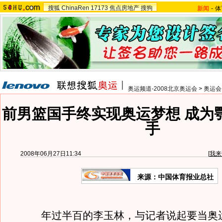
搜狐
ChinaRen
17173
焦点房地产
搜狗
新闻
-
体
奥运频道-2008北京奥运会
>
奥运会
前男篮国手终实现奥运梦想 成为
手
2008年06月27日11:34
[
我来
来源：中国体育报业总社
年过半百的李玉林，与记者说起要当奥