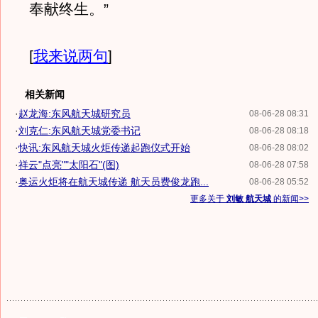
奉献终生。”
[
我来说两句
]
相关新闻
·
赵龙海:东风航天城研究员
08-06-28 08:31
·
刘克仁:东风航天城党委书记
08-06-28 08:18
·
快讯:东风航天城火炬传递起跑仪式开始
08-06-28 08:02
·
祥云"点亮""太阳石"(图)
08-06-28 07:58
·
奥运火炬将在航天城传递 航天员费俊龙跑...
08-06-28 05:52
更多关于
刘敏 航天城
的新闻>>