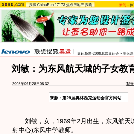
搜狐
ChinaRen
17173
焦点房地产
搜狗
新闻
-
体
奥运频道-2008北京奥运会
>
奥运新
刘敏：为东风航天城的子女教
2008年06月28日08:32
[
我来
来源：第29届奥林匹克运动会官方网站
刘敏，女，1969年2月出生，东风航天城
射中心)东风中学教师。