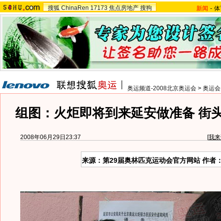
搜狐
ChinaRen
17173
焦点房地产
搜狗
新闻
-
体
奥运频道-2008北京奥运会
>
奥运会
组图：火炬即将到来延安做准备 街
2008年06月29日23:37
[
我来
来源：第29届奥林匹克运动会官方网站 作者