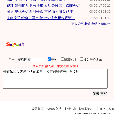
·
视频:温州街头遇自行车飞人 杂技高手追随火炬
08-05-17 05:21
·
图文:奥运火炬深圳传递 市民涌向街头迎接
08-05-08 13:30
·
济南女孩感动中国 伦敦街头追火炬欢呼流...
08-04-11 11:42
更多关于
奥运 火炬
的新闻>>
用户：
匿名
隐藏地址
设为辩论话题
*搜狗拼音输入法，中文处理专家>>
设置首页
-
搜狗输入法
-
支付中心
-
搜狐招聘
-
广告服务
-
客