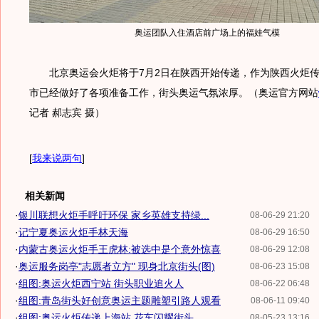
奥运团队入住酒店前广场上的福娃气模
北京奥运会火炬将于7月2日在陕西开始传递，作为陕西火炬传
市已经做好了各项准备工作，街头奥运气氛浓厚。（奥运官方网站
记者 郝志宾 摄）
[
我来说两句
]
相关新闻
·
银川联想火炬手呼吁环保 家乡英雄支持绿...
08-06-29 21:20
·
记宁夏奥运火炬手林天海
08-06-29 16:50
·
内蒙古奥运火炬手王虎林:被选中是个意外惊喜
08-06-29 12:08
·
奥运服务岗亭"志愿者立方" 现身北京街头(图)
08-06-23 15:08
·
组图:奥运火炬西宁站 街头职业追火人
08-06-22 06:48
·
组图:青岛街头好创意奥运主题雕塑引路人观看
08-06-11 09:40
·
组图:奥运火炬传递上海站 花车闪耀街头
08-05-23 13:16