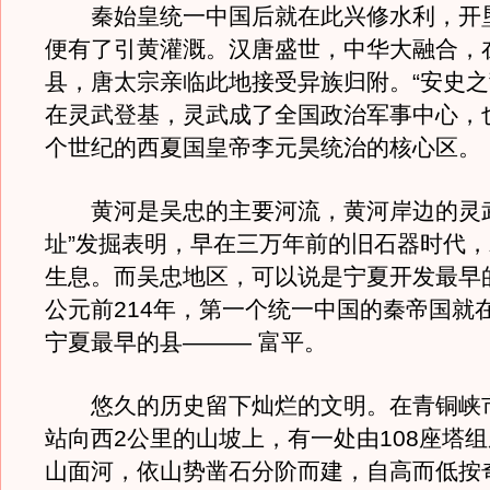
秦始皇统一中国后就在此兴修水利，开
便有了引黄灌溉。汉唐盛世，中华大融合，
县，唐太宗亲临此地接受异族归附。“安史之
在灵武登基，灵武成了全国政治军事中心，
个世纪的西夏国皇帝李元昊统治的核心区。
黄河是吴忠的主要河流，黄河岸边的灵武
址”发掘表明，早在三万年前的旧石器时代
生息。而吴忠地区，可以说是宁夏开发最早
公元前214年，第一个统一中国的秦帝国就
宁夏最早的县——— 富平。
悠久的历史留下灿烂的文明。在青铜峡
站向西2公里的山坡上，有一处由108座塔
山面河，依山势凿石分阶而建，自高而低按