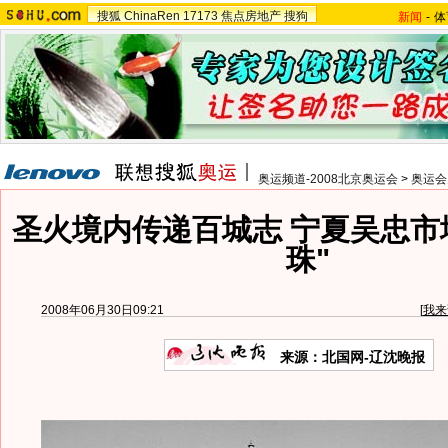
搜狐
ChinaRen
17173
焦点房地产
搜狗
新闻
-
体
奥运频道-2008北京奥运会
>
奥运会
圣火境内传递百城志 宁夏吴忠市
珠"
2008年06月30日09:21
[
我来
来源：北国网-辽沈晚报