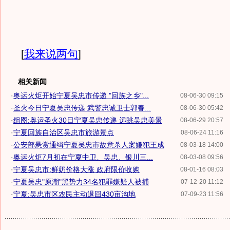
[
我来说两句
]
相关新闻
·
奥运火炬开始宁夏吴忠市传递 "回族之乡"...
08-06-30 09:15
·
圣火今日宁夏吴忠传递 武警忠诚卫士郭春...
08-06-30 05:42
·
组图:奥运圣火30日宁夏吴忠传递 远眺吴忠美景
08-06-29 20:57
·
宁夏回族自治区吴忠市旅游景点
08-06-24 11:16
·
公安部悬赏通缉宁夏吴忠市故意杀人案嫌犯王成
08-03-18 14:00
·
奥运火炬7月初在宁夏中卫、吴忠、银川三...
08-03-08 09:56
·
宁夏吴忠市:鲜奶价格大涨 政府限价收购
08-01-16 08:03
·
宁夏吴忠"原潮"黑势力34名犯罪嫌疑人被捕
07-12-20 11:12
·
宁夏:吴忠市区农民主动退回430亩沟地
07-09-23 11:56