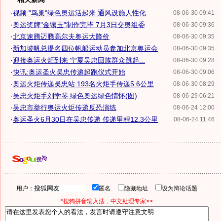
·
视频:"鸟巢"绿色奥运活起来 通风设施人性化
08-06-30 09:41
·
奥运奖牌"金镶玉"制作完毕 7月3日交奥组委
08-06-30 09:36
·
北京速腾迈腾高尔夫奥运大降价
08-06-30 09:35
·
新加坡帆总提名四位帆船运动员参加北京奥运会
08-06-30 09:35
·
迎接奥运火炬到来 宁夏吴忠回族群众跳起...
08-06-30 09:28
·
快讯:奥运圣火吴忠传递起跑仪式开始
08-06-30 09:06
·
奥运火炬传递吴忠站:193名火炬手传递5.6公里
08-06-30 08:29
·
吴忠火炬手刘学琴:绿色奥运绿色情怀(图)
08-06-29 06:21
·
吴忠市举行奥运火炬传递反恐演练
08-06-24 12:00
·
奥运圣火6月30日在吴忠传递 传递里程12.3公里
08-06-24 11:46
用户：
匿名
隐藏地址
设为辩论话题
*搜狗拼音输入法，中文处理专家>>