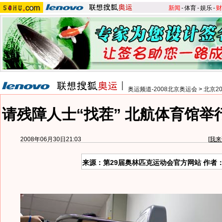
新闻
-
体育
-
娱乐
-
财
奥运频道-2008北京奥运会
>
北京2
请残障人士“找茬” 北航体育馆举
2008年06月30日21:03
[
我来
来源：第29届奥林匹克运动会官方网站 作者