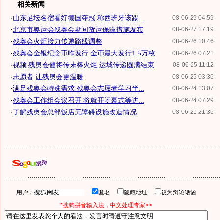
相关新闻
·
山东足坛名宿看好德国夺冠 称西班牙该踢...
08-06-29 04:59
·
北京市奥运会残奥会期间货运保障措施发布
08-06-27 17:19
·
残奥会火炬接力传递路线调整
08-06-26 10:46
·
残奥会金银纪念币昨发行 金币最大发行1.5万枚
08-06-26 07:21
·
视频:残奥会健将传末棒火炬 运城传递圆满结束
08-06-25 11:12
·
志愿者 让残奥会更温暖
08-06-25 03:36
·
满足残奥会特殊需求 残奥会志愿者学习半...
08-06-24 13:07
·
残奥会工作组会议召开 将就开闭幕式等进...
08-06-24 07:29
·
了解残奥会总部饭店无障碍设施改造情况
08-06-21 21:36
用户：
匿名
隐藏地址
设为辩论话题
*搜狗拼音输入法，中文处理专家>>