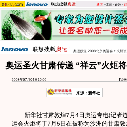
新闻
-
体育
-
娱乐
-
财
奥运频道-2008北京奥运会
>
火炬资
奥运圣火甘肃传递 “祥云”火炬将
2008年07月04日10:06
[
我来
来源：新华社
新华社甘肃敦煌7月4日奥运专电(记者连
运会火炬将于7月5日在被称为沙洲的甘肃敦