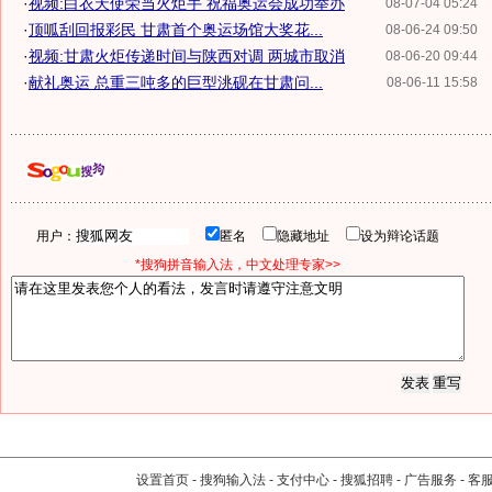
·
视频:白衣天使荣当火炬手 祝福奥运会成功举办
08-07-04 05:24
·
顶呱刮回报彩民 甘肃首个奥运场馆大奖花...
08-06-24 09:50
·
视频:甘肃火炬传递时间与陕西对调 两城市取消
08-06-20 09:44
·
献礼奥运 总重三吨多的巨型洮砚在甘肃问...
08-06-11 15:58
用户：
匿名
隐藏地址
设为辩论话题
*搜狗拼音输入法，中文处理专家>>
设置首页
-
搜狗输入法
-
支付中心
-
搜狐招聘
-
广告服务
-
客