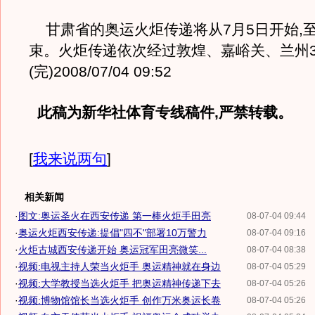
甘肃省的奥运火炬传递将从7月5日开始,至
束。火炬传递依次经过敦煌、嘉峪关、兰州
(完)2008/07/04 09:52
此稿为新华社体育专线稿件,严禁转载。
[
我来说两句
]
相关新闻
·
图文:奥运圣火在西安传递 第一棒火炬手田亮
08-07-04 09:44
·
奥运火炬西安传递:提倡"四不"部署10万警力
08-07-04 09:16
·
火炬古城西安传递开始 奥运冠军田亮微笑...
08-07-04 08:38
·
视频:电视主持人荣当火炬手 奥运精神就在身边
08-07-04 05:29
·
视频:大学教授当选火炬手 把奥运精神传递下去
08-07-04 05:26
·
视频:博物馆馆长当选火炬手 创作万米奥运长卷
08-07-04 05:26