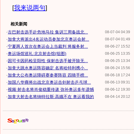
[
我来说两句
]
相关新闻
·
古巴射击选手赴危地马拉 集训三周备战北...
08-07-04 04:39
·
加拿大将派出4名运动员参加北京奥运会射...
08-07-04 01:49
·
宁夏两人首次在奥运会上当裁判 将服务射...
08-06-27 15:52
·
奥运场馆巡礼:北京射击馆(组图)
08-06-25 13:35
·
因可卡因药检呈阳性 保射击选手被开除无...
08-06-25 13:34
·
加拿大跳水奥运阵容确定 名将哈特利携小...
08-06-24 15:56
·
加拿大公布奥运障碍赛参赛阵容 四骑手榜...
08-06-18 17:24
·
加国八华裔将出战北京奥运击剑射击乒乓球...
08-06-13 09:31
·
视频:射击名将肖俊稳重传递 弥补奥运多年遗憾
08-06-12 19:30
·
加拿大射击名将纳特拉斯:高娥不在 奥运看我的
08-04-14 20:12