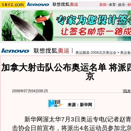
新闻
-
体育
-
娱乐
-
财
奥运频道-2008北京奥运会
>
奥运备
加拿大射击队公布奥运名单 将派
京
2008年07月04日08:25
[
我来
来源：新华网
新华网渥太华7月3日奥运专电(记者赵青
击协会日前宣布，将派出4名运动员参加北