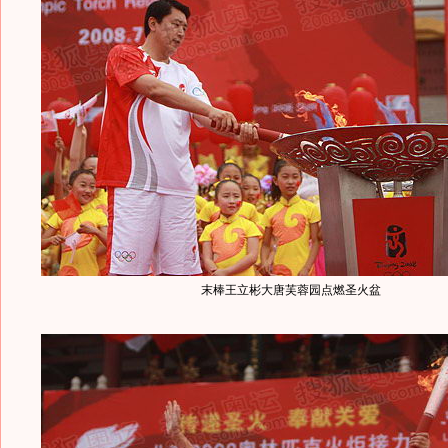
末棒王立彬大唐芙蓉园点燃圣火盆