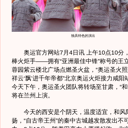
独具特色的演出
奥运官方网站7月4日讯 上午10点10分
棒火炬手——拥有“亚洲最佳中锋”称号的王
蓉园紫云楼北广场点燃圣火盆，“奥运圣火
祥云‘飘’进千年帝都”北京奥运火炬接力咸阳
今天下午，奥运圣火团队将转场至甘肃，“和
将在兰州上演。
今天的西安是个阴天，温度适宜，和风
扬，“自古帝王州”的秦中古城越发散发出不