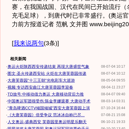
赛，在我国战国、汉代在民间已开始流行（
充毛足球），到唐代时已非常盛行。(奥运
力前方报道记者 范帆 文并图 www.beijing200
[
我来说两句
(3条)
]
相关新闻
·
奥运火炬陕西西安传递结束 再现大唐盛世气象
08-07-04 10:17
·
图文:圣火传递西安站 火炬在大唐芙蓉园传递
08-07-04 10:12
·
大唐芙蓉园"十三王朝"光电彩车大巡游
08-05-04 09:55
·
视频:专访西安曲江大唐芙蓉园李迎春
08-04-11 23:27
·
TD放号:中移动借力奥运 大唐移动背后力推
08-04-07 09:40
·
中国奥运军团很受伤:陈金李娜退赛 大唐动手术
08-03-14 03:31
·
"青岛啤酒CCTV倾国倾城"西安大唐芙蓉园上演
07-10-24 16:44
·
《大唐芙蓉园》倍受争议 范冰冰自称已尽...
07-08-21 15:08
·
人文奥运-盛典西安 芙蓉园里奥运明星乐翻天
06-10-21 19:33
·
明星游览大唐芙蓉园 和奥运冠军同游票价千元
06-10-20 13:40