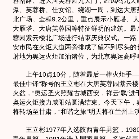
蓉南路、进大唐芙蓉园九天门，经凤鸣九天
瀑、芙蓉桥、仕女馆、绕湖一周，到达大唐
北广场。全程9.2公里，重点展示小雁塔、
大雁塔、大唐芙蓉园等特征鲜明的建筑。最
蓉园紫云楼北广场进行结束庆典仪式。一路
安市民在火炬大道两旁排成了望不到尽头的
射地为奥运火炬加油诸位，为北京奥运高呼
上午10点10分，随着最后一棒火炬手—
最佳中锋”称号的王立彬在大唐芙蓉园紫云
火盆，“奥运圣火照耀古城西安，祥云‘飘’进
奥运火炬接力咸阳站圆满结束。今天下午，
将转场至甘肃，“和谐之旅”明天将在兰州上
王立彬1977年入选陕西青年男篮，198