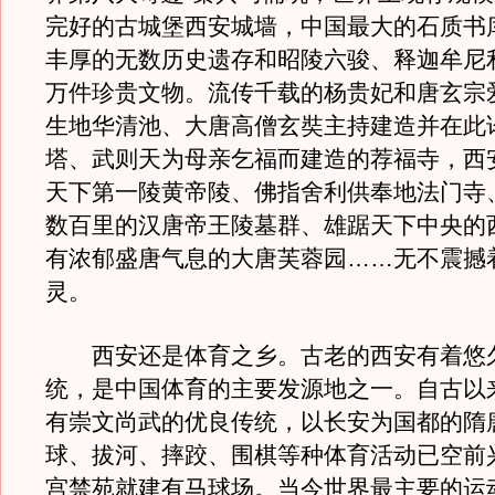
完好的古城堡西安城墙，中国最大的石质书
丰厚的无数历史遗存和昭陵六骏、释迦牟尼
万件珍贵文物。流传千载的杨贵妃和唐玄宗
生地华清池、大唐高僧玄奘主持建造并在此
塔、武则天为母亲乞福而建造的荐福寺，西
天下第一陵黄帝陵、佛指舍利供奉地法门寺
数百里的汉唐帝王陵墓群、雄踞天下中央的
有浓郁盛唐气息的大唐芙蓉园……无不震撼
灵。
西安还是体育之乡。古老的西安有着悠
统，是中国体育的主要发源地之一。自古以
有崇文尚武的优良传统，以长安为国都的隋
球、拔河、摔跤、围棋等种体育活动已空前
宫禁苑就建有马球场。当今世界最主要的运