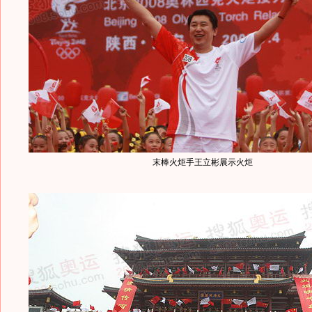
末棒火炬手王立彬展示火炬