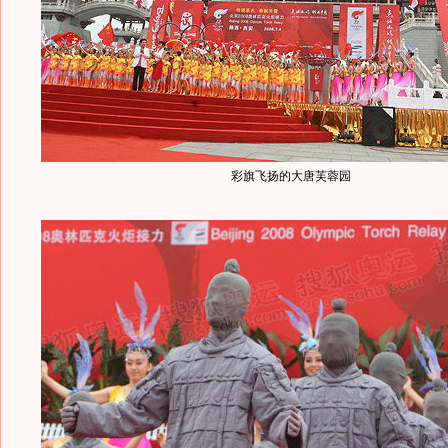
彩旗飞扬的大唐芙蓉园