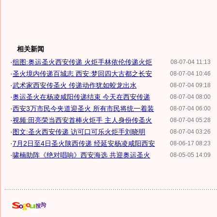
相关新闻
·
组图:奥运圣火西安传递 火炬手林依伦传递火炬
08-07-04 11:13
·
圣火境内传递百城志 西安:梦回四大古都之长安
08-07-04 10:46
·
武术家西安传圣火 传递动作犹如蛟龙出水
08-07-04 09:18
·
奥运圣火在杨凌咸阳传递结束 今天在西安传递
08-07-04 08:00
·
西安3万市民今夹道迎圣火 所有市民将统一着装
08-07-04 06:00
·
视频:田亮荣当西安首棒火炬手 主人身份传圣火
08-07-04 05:28
·
图文:圣火西安传递 访可口可乐火炬手刘晓明
08-07-04 03:26
·
7月2日至4日圣火陕西传递 经延安杨凌咸阳西安
08-06-17 08:23
·
啸楠助阵《绝对唱响》西安海选 共迎奥运圣火
08-05-05 14:09