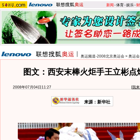
新闻
-
体育
-
娱乐
-
财
奥运频道-2008北京奥运会
>
奥运会
图文：西安末棒火炬手王立彬点
2008年07月04日11:27
[
我来
来源：新华社