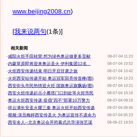
www.beijing2008.cn
)
[
我来说两句
(1条)
]
相关新闻
·
咸阳火炬手田桂荣:想为绿色奥运做更多贡献
08-07-04 11:23
·
内蒙草原即将迎来奥运圣火 伊利集团12名...
08-07-04 10:52
·
火炬西安传递结束 明日开启甘肃之旅
08-07-04 10:42
·
火炬西安站传递开始 奥运冠军田亮传首棒(图)
08-07-04 10:23
·
西安街头市民热情迎火炬 国旗奥运旗飘扬(图)
08-07-04 10:21
·
西安火炬传递起点小雁塔门口到处等火炬市民
08-07-04 10:16
·
奥运火炬西安传递:提倡"四不"部署10万警力
08-07-04 09:16
·
祥云满长安圣火耀三秦 奥运火炬开始西安传递
08-07-04 08:40
·
视频:演员梅婷西安传圣火 为奥运宣传不遗余力
08-07-04 05:23
·
西安名人--北京奥运会开闭幕式总导演张艺谋
08-06-22 18:53