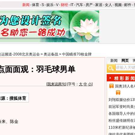
新闻
-
体育
-
S
-
娱乐
-
V
-
财经
-
IT
-
汽车
-
房产
-
家居
-
女人
-
视频
-
邮件
-
奥运频道-2008北京奥运会
>
奥运备战
>
中国瞄准70枚金牌
新闻
网页
点面面观：羽毛球男单
精 彩 新 闻
[
我来说两句
] [字号：
大
中
小
]
国奥18人
1
2
来源：搜狐体育
刘翔双腿估价13
前冠军变时尚美
各国领导人中的
粉丝盛传姚明在通
春来、陈金
110米栏新纪录
伊拉克代表团抵京