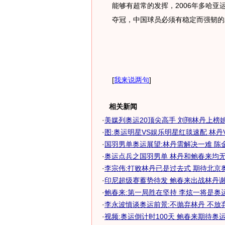
能够有超常的发挥，2006年多哈
夺冠，中国球员必须有稳定而强韧的
[
我来说两句
]
相关新闻
·
美媒列奥运20顶尖高手 刘翔林丹上榜
·
图:奥运明星VS娱乐明星红毯速配 林丹
·
国羽男单奥运展望:林丹需解决一难 陈
·
奥运点兵之国羽男单 林丹和鲍春来均无夺
·
李宗伟:打败林丹已是过去式 期待北京
·
印尼超级赛蓄势待发 鲍春来出战林丹谢杏
·
鲍春来:第一局胜在坚持 李炫一将是奥
·
李永波慎谈奥运前景:不抛弃林丹 不放
·
视频:奥运倒计时100天 鲍春来期待奥