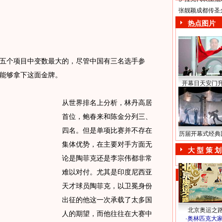
张靓颖成都传圣
热点图片
个项目中变数最大的，尽管中国有三名选手参
能够拿下这面金牌。
开幕日天安门
从世界排名上分析，林丹高居
首位，鲍春来和陈金分列三、
四名。但是单项比赛并不存在
历届开幕式经典
集体优势，在主要对手方面无
大 型 策 划
论是陶菲克还是李宗伟都非常
难以对付。尤其是印度尼西亚
天才球员陶菲克，以卫冕身份
出征的他这一次承载了太多国
北京奥运之
人的期望，而他往往在大赛中
·
奥林匹克大