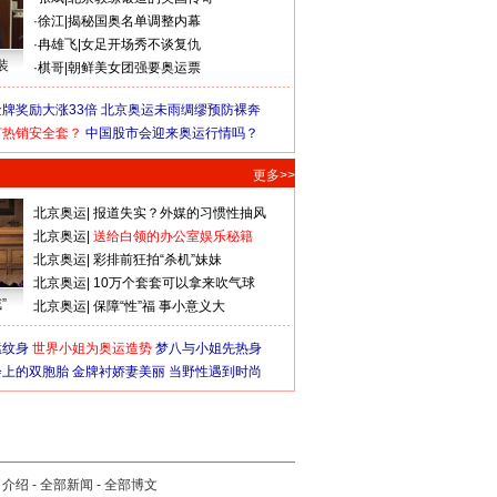
·
徐江
|
揭秘国奥名单调整内幕
·
冉雄飞
|
女足开场秀不谈复仇
装
·
棋哥
|
朝鲜美女团强要奥运票
牌奖励大涨33倍
北京奥运未雨绸缪预防裸奔
何热销安全套？
中国股市会迎来奥运行情吗？
更多>>
北京奥运
|
报道失实？外媒的习惯性抽风
北京奥运
|
送给白领的办公室娱乐秘籍
北京奥运
|
彩排前狂拍“杀机”妹妹
北京奥运
|
10万个套套可以拿来吹气球
”
北京奥运
|
保障“性”福 事小意义大
猛纹身
世界小姐为奥运造势
梦八与小姐先热身
会上的双胞胎
金牌衬娇妻美丽
当野性遇到时尚
司介绍
-
全部新闻
-
全部博文