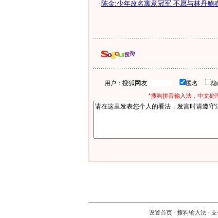
·
陈金:少年改名寓意冠军 不愿与林丹鲍
用户：
匿名
*搜狗拼音输入法，中文处理
设置首页
-
搜狗输入法
-
支