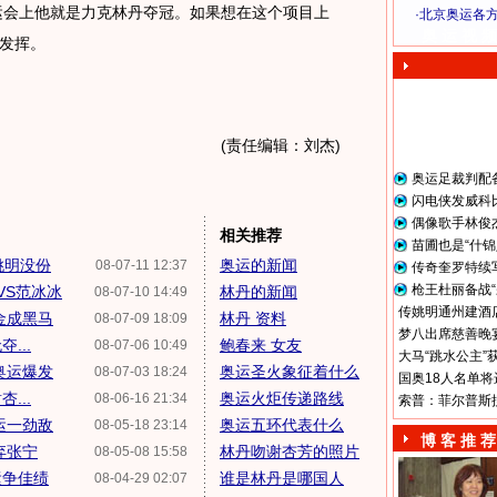
亚运会上他就是力克林丹夺冠。如果想在这个项目上
·
北京奥运各
奥 运 视 频
发挥。
(责任编辑：刘杰)
奥运足裁判配
闪电侠发威科
偶像歌手林俊
相关推荐
苗圃也是“什锦
姚明没份
奥运的新闻
08-07-11 12:37
传奇奎罗特续
枪王杜丽备战“
VS范冰冰
林丹的新闻
08-07-10 14:49
传姚明通州建酒店
金成黑马
林丹 资料
08-07-09 18:09
梦八出席慈善晚宴
...
鲍春来 女友
08-07-06 10:49
大马“跳水公主”
奥运爆发
奥运圣火象征着什么
08-07-03 18:24
国奥18人名单将
...
奥运火炬传递路线
08-06-16 21:34
索普：菲尔普斯
运一劲敌
奥运五环代表什么
08-05-18 23:14
博 客 推 荐
弃张宁
林丹吻谢杏芳的照片
08-05-08 15:58
运争佳绩
谁是林丹是哪国人
08-04-29 02:07