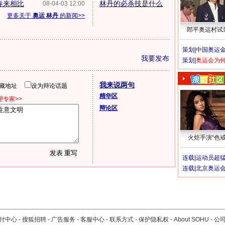
春来相比
林丹的必杀技是什么
08-04-03 12:00
更多关于
奥运 林丹
的新闻>>
郎平奥运村试
策划|
中国奥运金
我要发布
策划|
奥运会为
我来说两句
隐藏地址
设为辩论话题
精华区
专家>>
辩论区
火炬手演“色戒
连载|
运动员超
连载|
北京奥运
付中心
-
搜狐招聘
-
广告服务
-
客服中心
-
联系方式
-
保护隐私权
-
About SOHU
-
公