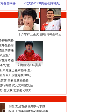
方筹备全揭秘
·
北大办2008奥运·冠军论坛
于丹擎祥云圣火
姚明传神圣祥云
体 育 热 点
备神秘装备
比略显萎靡
杰全情传递
八宝饭”
写生命奇迹
刘翔竞选IOC委员
杀气”重
 未开业已受到热捧(图)
 为四川灾区筹款300万
获赞誉 美丽更胜郭晶晶
进行调整 沈元龙有望复活
揽8金没戏 北京变化很大
·
段暄
|
女足首战瑞典以巧求胜
·
张斌
|
北京教练锻造的美国传奇