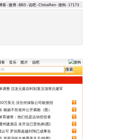
博客
-
微博
-
BBS
-
说吧
-
ChinaRen
-
搜狗
-
17173
博客
音乐
图片
说吧
名单调整 沈龙元最后时刻复活顶替吕建军
50万美元 没任何保险公司敢接招
3
女 杨扬不拒老外公开索吻（图）
4
体育健将：他们也是运动佼佼者
5
州建酒店 未开业已受热捧(图)
6
被认可 罗伯斯超越刘翔已成事实
7
 冒死训练女将秀美非凡(组图)