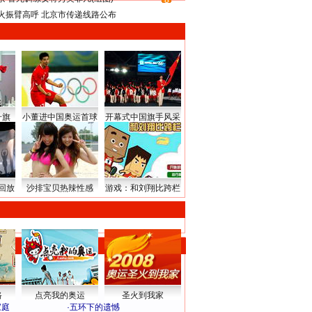
8
火振臂高呼 北京市传递线路公布
升旗
小董进中国奥运首球
开幕式中国旗手风采
回放
沙排宝贝热辣性感
游戏：和刘翔比跨栏
路
点亮我的奥运
圣火到我家
家庭
·
五环下的遗憾