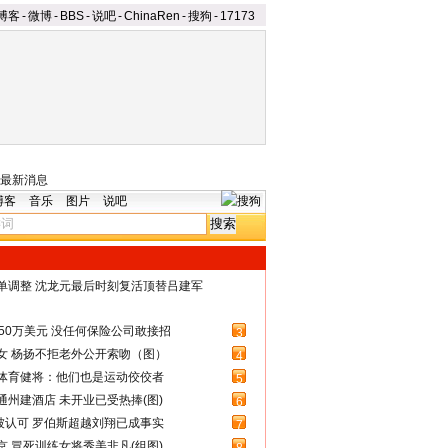
博客
-
微博
-
BBS
-
说吧
-
ChinaRen
-
搜狗
-
17173
最新消息
博客
音乐
图片
说吧
名单调整 沈龙元最后时刻复活顶替吕建军
50万美元 没任何保险公司敢接招
3
女 杨扬不拒老外公开索吻（图）
4
体育健将：他们也是运动佼佼者
5
州建酒店 未开业已受热捧(图)
6
被认可 罗伯斯超越刘翔已成事实
7
 冒死训练女将秀美非凡(组图)