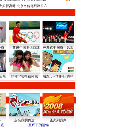
8
火振臂高呼 北京市传递线路公布
升旗
小董进中国奥运首球
开幕式中国旗手风采
回放
沙排宝贝热辣性感
游戏：和刘翔比跨栏
路
点亮我的奥运
圣火到我家
家庭
·
五环下的遗憾