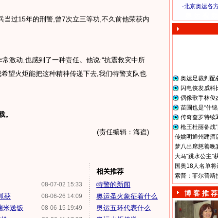
·
北京奥运各
奥 运 视 频
兵当过15年的刑警,曾7次立三等功,不久前他荣获内
常激动,也感到了一种责任。他说:“抗震救灾中所
我希望火炬能把这种精神传递下去,我们特警支队也
奥运足裁判配
闪电侠发威科
偶像歌手林俊
苗圃也是“什锦
载。
传奇奎罗特续
枪王杜丽备战“
(责任编辑：海盗)
传姚明通州建酒店
梦八出席慈善晚宴
大马“跳水公主”
国奥18人名单将
相关推荐
索普：菲尔普斯
特警的新闻
08-07-02 15:33
博 客 推 荐
抓获
奥运圣火象征着什么
08-06-26 14:09
端米送饭
奥运五环代表什么
08-06-15 19:49