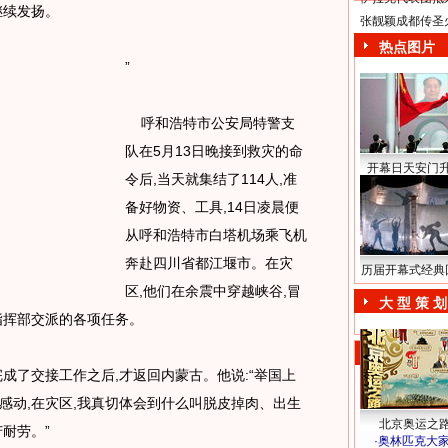
继续发扬。
张靓颖成都传圣
热点图片
”
呼和浩特市公安局特警支
队在5月13日晚接到救灾的命
开幕日天安门
令后,当天就集结了114人,准
备好物资、工具,14日凌晨便
从呼和浩特市白塔机场乘飞机
奔赴四川省都江堰市。在灾
历届开幕式经典
区,他们在余震中穿越峡谷,冒
大 型 策 划
指挥部交派的各项任务。
成了交接工作之后,才返回内蒙古。他说:“举国上
感动,在灾区,我真切体会到什么叫脱皮掉肉、出生
北京奥运之
耐劳。”
·
奥林匹克大