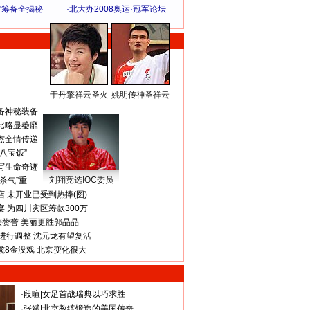
方筹备全揭秘
·
北大办2008奥运·冠军论坛
于丹擎祥云圣火
姚明传神圣祥云
体 育 热 点
备神秘装备
比略显萎靡
杰全情传递
八宝饭”
写生命奇迹
刘翔竞选IOC委员
杀气”重
 未开业已受到热捧(图)
 为四川灾区筹款300万
获赞誉 美丽更胜郭晶晶
进行调整 沈元龙有望复活
揽8金没戏 北京变化很大
·
段暄
|
女足首战瑞典以巧求胜
·
张斌
|
北京教练锻造的美国传奇