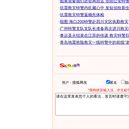
·
如果需要我们还会再回去 贵阳公安特警抢
·
抗震救灾特警内疚藏心中 发短信给新
·
抗震救灾特警返穗先体检
·
组图:海口200特警赴四川灾区执勤救灾
·
广州特警支队支队长准备再次进川救灾(
·
奥运圣火结束在江苏的传递 救灾特警
·
青岛地震抢险救灾一线特警中的前线"老
用户：
匿名
*搜狗拼音输入法，中文处理