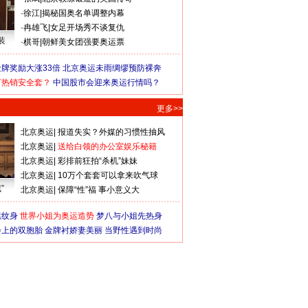
·
徐江
|
揭秘国奥名单调整内幕
·
冉雄飞
|
女足开场秀不谈复仇
装
·
棋哥
|
朝鲜美女团强要奥运票
牌奖励大涨33倍
北京奥运未雨绸缪预防裸奔
何热销安全套？
中国股市会迎来奥运行情吗？
更多>>
北京奥运
|
报道失实？外媒的习惯性抽风
北京奥运
|
送给白领的办公室娱乐秘籍
北京奥运
|
彩排前狂拍“杀机”妹妹
北京奥运
|
10万个套套可以拿来吹气球
”
北京奥运
|
保障“性”福 事小意义大
猛纹身
世界小姐为奥运造势
梦八与小姐先热身
会上的双胞胎
金牌衬娇妻美丽
当野性遇到时尚