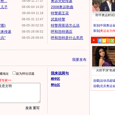
...
奥运火炬传递
08-06-11 17:37
生儿子
2008奥运歌曲
08-06-04 14:20
特警霸王花
08-06-04 11:18
郎平奥运村试
武装特警
08-05-31 12:47
图)
特警用英语怎么说
08-05-30 02:33
策划|
中国奥运金
策划|
奥运会为
归来传递
呼和浩特酒店
08-05-28 06:52
兵"
呼和浩特是什么意思
08-05-26 09:43
我要发布
火炬手演“色戒
我来说两句
隐藏地址
设为辩论话题
精华区
专家>>
连载|
运动员超
辩论区
连载|
北京奥运