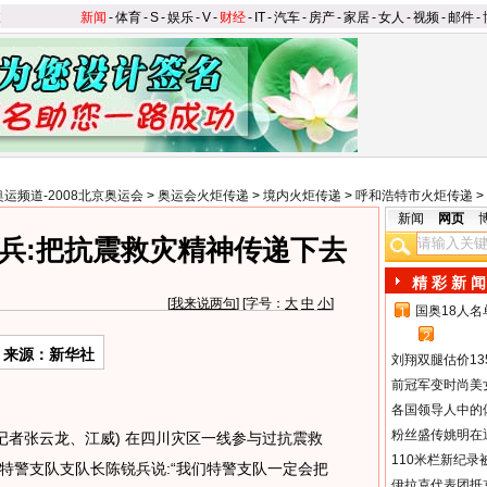
新闻
-
体育
-
S
-
娱乐
-
V
-
财经
-
IT
-
汽车
-
房产
-
家居
-
女人
-
视频
-
邮件
-
奥运频道-2008北京奥运会
>
奥运会火炬传递
>
境内火炬传递
>
呼和浩特市火炬传递
>
新闻
网页
兵:把抗震救灾精神传递下去
精 彩 新 闻
[
我来说两句
] [字号：
大
中
小
]
国奥18人
1
2
来源：新华社
刘翔双腿估价13
前冠军变时尚美
各国领导人中的
粉丝盛传姚明在通
记者张云龙、江威) 在四川灾区一线参与过抗震救
110米栏新纪录
特警支队支队长陈锐兵说:“我们特警支队一定会把
伊拉克代表团抵京