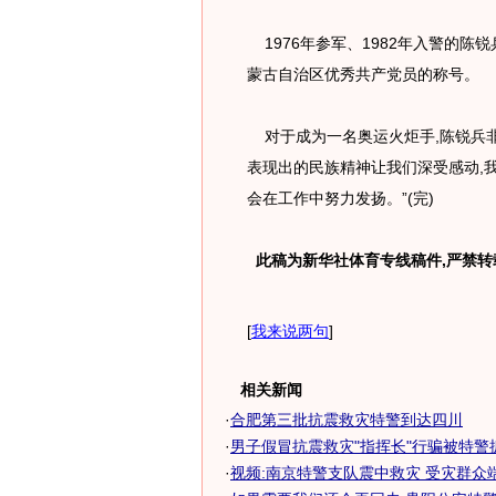
1976年参军、1982年入警的陈锐
蒙古自治区优秀共产党员的称号。
对于成为一名奥运火炬手,陈锐兵非
表现出的民族精神让我们深受感动,
会在工作中努力发扬。”(完)
此稿为新华社体育专线稿件,严禁转
[
我来说两句
]
相关新闻
·
合肥第三批抗震救灾特警到达四川
·
男子假冒抗震救灾"指挥长"行骗被特警
·
视频:南京特警支队震中救灾 受灾群众