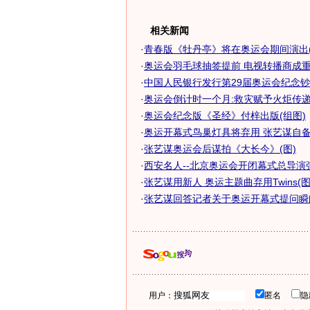
相关新闻
·
青春版《牡丹亭》将在奥运会期间演出(
·
奥运会羽毛球抽签提前 电视转播商成
·
中国人民银行发行第29届奥运会纪念钞
·
奥运会倒计时一个月:救灾赋予火炬传
·
奥运会纪念版《圣经》付梓出版(组图)
·
奥运开幕式鸟巢灯具将弃用 张艺谋自备照
·
张艺谋奥运会后谋拍《大长今》(图)
·
西安名人--北京奥运会开闭幕式总导演
·
张艺谋用新人 奥运主题曲弃用Twins(图
·
张艺谋回答记者关于奥运开幕式提问瞬间
用户：
匿名