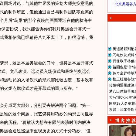
谋同场讨论，与其他世界级的策划大师交换意见的
·
北京奥运各
奥 运 视 频
式的制作班底，但他通过自己与制作团队零距离的
个月后“鸟巢”的那个夜晚的画面逐渐在他的脑海中
份保密协议，我只能告诉你们我对奥运会开幕式一
式我相信我已经猜得八九不离十了，但很遗憾，我
。
奥运足裁判配
闪电侠发威科
偶像歌手林俊
想，这是本届奥运会的口号，也将是本届开幕式
苗圃也是“什锦
仪式、文艺表演、运动员入场仪式和最终的奥运会
传奇奎罗特续
枪王杜丽备战“
和运动员的入场仪式的形式都比较固定，基本没有
传姚明通州建酒店
的火炬点燃仪式才是开幕式的重点所在。”
梦八出席慈善晚宴
大马“跳水公主”
国奥18人名单将
分成两大部分，分别要去解决两个问题。“第一
索普：菲尔普斯
是谁的这个问题，张艺谋将用巧妙的构想去向世界
博 客 推 荐
来的历程。”蒋敏认为想在有限的表演时间内解决
奥运会通过巡游来重现历史的方式十分巧妙。“但