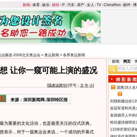
新闻
-
体育
-
娱乐
-
财经
-
IT
-
汽车
-
房产
-
女人
-
TV
-
ChinaRen
-
邮件
-
博
奥运频道-2008北京奥运会
>
奥运新闻
>
各界奥运新闻
新闻
网页
想 让你一窥可能上演的盛况
精 彩 新 闻
[
我来说两句
] [字号：
大
中
小
]
国奥18人
1
2
来源：深圳新闻网-深圳特区报
刘翔双腿估价13
前冠军变时尚美
各国领导人中的
粉丝盛传姚明在通
为重要的文化活动，也是最受关注的仪式庆典。
110米栏新纪录
曾表示，对于一届奥运会来说，一个成功的开幕式
伊拉克代表团抵京