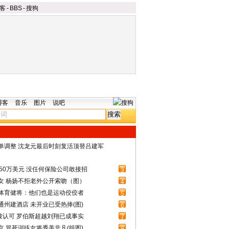
客
-
BBS
-
搜狗
博客
音乐
图片
说吧
名单调整 沈龙元最后时刻复活顶替吕建军
50万美元 没任何保险公司敢接招
3
女 杨扬不拒老外公开索吻（图）
4
体育健将：他们也是运动佼佼者
5
州建酒店 未开业已受热捧(图)
6
被认可 罗伯斯超越刘翔已成事实
7
 冒死训练女将秀美非凡(组图)