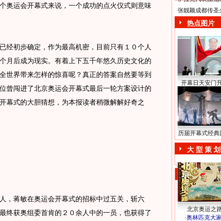
个奥运会开幕式来说，一个成功的点火仪式则意味
张靓颖成都传圣
热点图片
已经初步确定，作为最高机密，目前只有１０个人
个月后成为现实。有着上下五千年悠久历史文化的
全世界带来怎样的惊喜呢？真正的答案自然要等到
开幕日天安门
位曾闯进了北京奥运会开幕式最后一轮方案设计的
开幕式的大胆猜想，为本报读者稍微解解好奇之
历届开幕式经典
大 型 策 划
，蒋敏在奥运会开幕式的招标中过五关，斩六
北京奥运之
最终获奥组委首肯的２０余人中的一员，也获得了
·
奥林匹克大