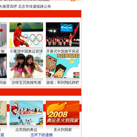
8
火振臂高呼 北京市传递线路公布
升旗
小董进中国奥运首球
开幕式中国旗手风采
回放
沙排宝贝热辣性感
游戏：和刘翔比跨栏
路
点亮我的奥运
圣火到我家
家庭
·
五环下的遗憾