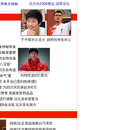
方筹备全揭秘
·
北大办2008奥运·冠军论坛
于丹擎祥云圣火
姚明传神圣祥云
体 育 热 点
备神秘装备
比略显萎靡
杰全情传递
八宝饭”
写生命奇迹
刘翔竞选IOC委员
杀气”重
 未开业已受到热捧(图)
 为四川灾区筹款300万
获赞誉 美丽更胜郭晶晶
进行调整 沈元龙有望复活
揽8金没戏 北京变化很大
·
段暄
|
女足首战瑞典以巧求胜
·
张斌
|
北京教练锻造的美国传奇