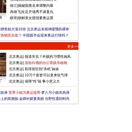
·
徐江
|
揭秘国奥名单调整内幕
·
冉雄飞
|
女足开场秀不谈复仇
装
·
棋哥
|
朝鲜美女团强要奥运票
牌奖励大涨33倍
北京奥运未雨绸缪预防裸奔
何热销安全套？
中国股市会迎来奥运行情吗？
更多>>
北京奥运
|
报道失实？外媒的习惯性抽风
北京奥运
|
送给白领的办公室娱乐秘籍
北京奥运
|
彩排前狂拍“杀机”妹妹
北京奥运
|
10万个套套可以拿来吹气球
”
北京奥运
|
保障“性”福 事小意义大
猛纹身
世界小姐为奥运造势
梦八与小姐先热身
会上的双胞胎
金牌衬娇妻美丽
当野性遇到时尚