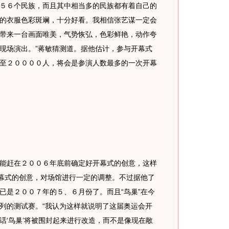
５６个民族，而且其中相当多的民族都有着自己的
的衣服色彩斑斓，十分好看。我相信张艺谋一定会
带来一台画面唯美，气势恢弘，色彩鲜艳，动作夸
现场演出。”蒋敏猜测道。据他估计，参与开幕式
至２００００人，将会是参演人数最多的一次开幕
赶在２００６年底前确定好开幕式的创意，这样
开幕式的创意，对场馆进行一定的调整。不过据他了
已是２００７年的５、６月份了。而且“鸟巢”在今
列的测试赛。“我认为这样就说明了这届奥运会开
话‘鸟巢’将被围封起来进行改造，而不是像现在敞