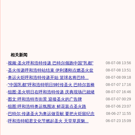
相关新闻
·
视频:圣火呼和浩特传递 巴特尔领跑中国"乳都"
08-07-08 13:56
·
圣火传递呼和浩特站结束 伊利潘刚点燃圣火盆
08-07-08 13:51
·
奥运火炬呼和浩特传递开始 篮球名将巴特...
08-07-08 09:18
·
"中国乳都"呼和浩特明日9时传圣火 巴特尔首棒
08-07-07 17:16
·
组图:圣火明日在呼和浩特传递 庆典现场已就绪
08-07-07 16:46
·
图文:呼和浩特市街景 迎接圣火的广告牌
08-07-07 00:29
·
组图:呼和浩特奥运氛围浓 鲜花装点圣火路
08-07-06 23:07
·
巴特尔:传递圣火为奥运做贡献 要把火炬留纪念
08-06-27 11:55
·
呼和浩特昭君文化节燃起圣火 天堂草原魅...
06-07-23 15:09