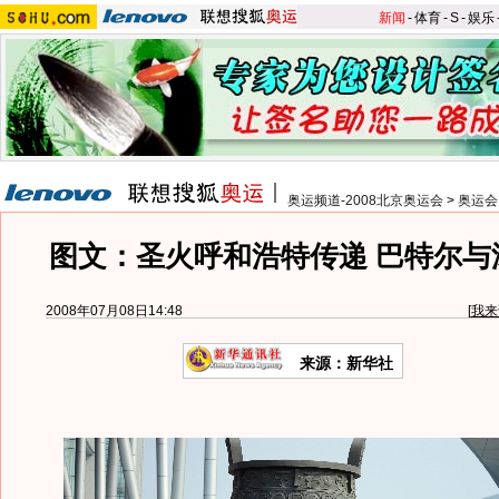
新闻
-
体育
-
S
-
娱乐
奥运频道-2008北京奥运会
>
奥运会
图文：圣火呼和浩特传递 巴特尔与
2008年07月08日14:48
[
我来
来源：新华社