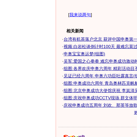
[
我来说两句
]
相关新闻
·
台湾有机茶落户北京 获评中国申奥第一茶(
·
视频:白岩松谈倒计时100天 最难忘莫过申
·
申奥宝宝奥运梦(组图)
·
吴军:爱国之心拳拳 难忘申奥成功激动
·
组图:各界欢庆申奥六周年 精彩活动目
·
见证已经六周年 申奥六功臣吐露真言(
·
组图:申奥成功六周年 青岛奥林匹克帆
·
组图:北京申奥成功大使馆庆祝 李岚清
·
组图:庆祝申奥成功CCTV现场 群文体
·
庆祝申奥成功五周年 刘欢、那英等放歌"志