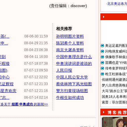
·
北京奥运各
(责任编辑：discover)
奥 运 视 频
相关推荐
...
孙明明图片资料
08-06-30 11:59
...
陈冠希个人资料
08-04-29 21:35
奥运足裁判配
南京大屠杀资料
08-04-23 06:38
闪电侠发威科
时刻
中国申奥理念是什么
08-04-11 16:00
偶像歌手林俊
苗圃也是“什锦
不暇接
申奥演讲词是谁说的
07-07-18 07:38
传奇奎罗特续
组图)
人民日报
07-07-13 09:50
枪王杜丽备战“
船中心
中国人民公安大学
07-07-12 22:02
传姚明通州建酒店
见证辉煌
蔡依林胯下风光组图
07-07-12 21:33
梦八出席慈善晚宴
明星齐欢庆
警方扫黄现场组图
07-07-12 21:16
大马“跳水公主”
国奥18人名单将
...
牛根生如何成功
06-07-14 02:14
索普：菲尔普斯
更多关于
组图 申奥成功
的新闻>>
博 客 推 荐