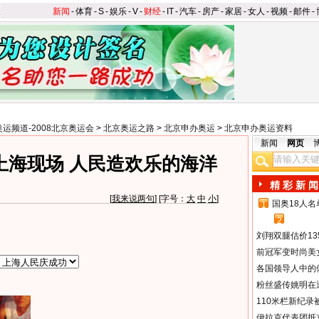
新闻
-
体育
-
S
-
娱乐
-
V
-
财经
-
IT
-
汽车
-
房产
-
家居
-
女人
-
视频
-
邮件
-
奥运频道-2008北京奥运会
>
北京奥运之路
>
北京申办奥运
>
北京申办奥运资料
新闻
网页
上海现场 人民造欢乐的海洋
精 彩 新 闻
[
我来说两句
] [字号：
大
中
小
]
国奥18人
1
2
刘翔双腿估价13
前冠军变时尚美
各国领导人中的
粉丝盛传姚明在通
110米栏新纪录
伊拉克代表团抵京