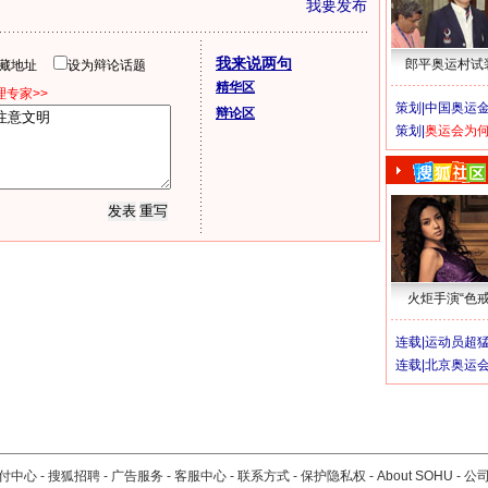
我要发布
我来说两句
郎平奥运村试
隐藏地址
设为辩论话题
精华区
专家>>
策划|
中国奥运金
辩论区
策划|
奥运会为
火炬手演“色戒
连载|
运动员超
连载|
北京奥运
付中心
-
搜狐招聘
-
广告服务
-
客服中心
-
联系方式
-
保护隐私权
-
About SOHU
-
公