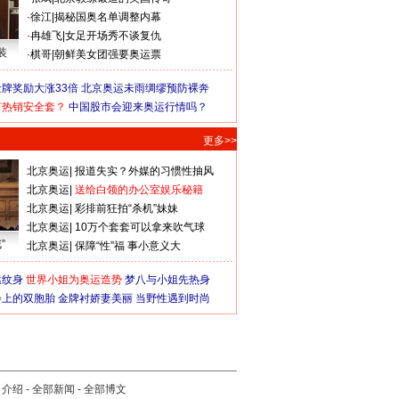
·
徐江
|
揭秘国奥名单调整内幕
·
冉雄飞
|
女足开场秀不谈复仇
装
·
棋哥
|
朝鲜美女团强要奥运票
牌奖励大涨33倍
北京奥运未雨绸缪预防裸奔
何热销安全套？
中国股市会迎来奥运行情吗？
更多>>
北京奥运
|
报道失实？外媒的习惯性抽风
北京奥运
|
送给白领的办公室娱乐秘籍
北京奥运
|
彩排前狂拍“杀机”妹妹
北京奥运
|
10万个套套可以拿来吹气球
”
北京奥运
|
保障“性”福 事小意义大
猛纹身
世界小姐为奥运造势
梦八与小姐先热身
会上的双胞胎
金牌衬娇妻美丽
当野性遇到时尚
司介绍
-
全部新闻
-
全部博文