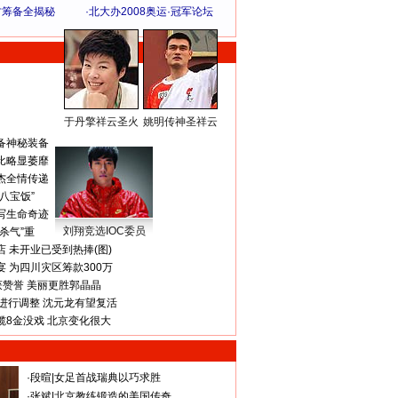
方筹备全揭秘
·
北大办2008奥运·冠军论坛
于丹擎祥云圣火
姚明传神圣祥云
体 育 热 点
备神秘装备
比略显萎靡
杰全情传递
八宝饭”
写生命奇迹
刘翔竞选IOC委员
杀气”重
 未开业已受到热捧(图)
 为四川灾区筹款300万
获赞誉 美丽更胜郭晶晶
进行调整 沈元龙有望复活
揽8金没戏 北京变化很大
·
段暄
|
女足首战瑞典以巧求胜
·
张斌
|
北京教练锻造的美国传奇