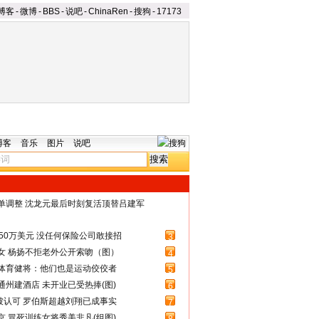
博客
-
微博
-
BBS
-
说吧
-
ChinaRen
-
搜狗
-
17173
博客
音乐
图片
说吧
名单调整 沈龙元最后时刻复活顶替吕建军
50万美元 没任何保险公司敢接招
3
女 杨扬不拒老外公开索吻（图）
4
体育健将：他们也是运动佼佼者
5
州建酒店 未开业已受热捧(图)
6
被认可 罗伯斯超越刘翔已成事实
7
 冒死训练女将秀美非凡(组图)