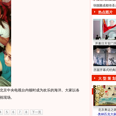
张靓颖成都传圣
热点图片
开幕日天安门
历届开幕式经典
大 型 策 划
，北京中央电视台内顿时成为欢乐的海洋。大家以各
祝现场。
北京奥运之
4
5
6
7
8
下一页
·
奥林匹克大