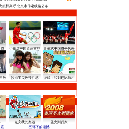
8
火振臂高呼 北京市传递线路公布
升旗
小董进中国奥运首球
开幕式中国旗手风采
回放
沙排宝贝热辣性感
游戏：和刘翔比跨栏
路
点亮我的奥运
圣火到我家
家庭
·
五环下的遗憾