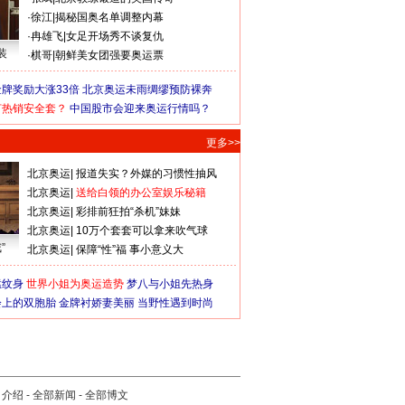
·
徐江
|
揭秘国奥名单调整内幕
·
冉雄飞
|
女足开场秀不谈复仇
装
·
棋哥
|
朝鲜美女团强要奥运票
牌奖励大涨33倍
北京奥运未雨绸缪预防裸奔
何热销安全套？
中国股市会迎来奥运行情吗？
更多>>
北京奥运
|
报道失实？外媒的习惯性抽风
北京奥运
|
送给白领的办公室娱乐秘籍
北京奥运
|
彩排前狂拍“杀机”妹妹
北京奥运
|
10万个套套可以拿来吹气球
”
北京奥运
|
保障“性”福 事小意义大
猛纹身
世界小姐为奥运造势
梦八与小姐先热身
会上的双胞胎
金牌衬娇妻美丽
当野性遇到时尚
司介绍
-
全部新闻
-
全部博文