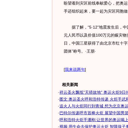
盼望着到灾区前线奉献爱心，把奥运
手还组织起来，要一起为灾区同胞做
据了解，“5·12”地震发生后，中
元人民币以及价值100万元的赈灾物
日，中国三星获得了由北京市红十字
团体”称号。·王朋·
[
我来说两句
]
相关新闻
·
祥云圣火飘抵"天骄故地" 奥运火炬9日
·
图文:奥运圣火呼和浩特传递 火炬手武
·
追火人与火炬同行到青城 想为北京奥
·
巴特尔传递呼市首棒火炬 展望中国男篮奥
·
呼和浩特火炬手潘刚:让世界的奥运喝上中
·
视频:用生命去保护奥运火炬 智障孩子