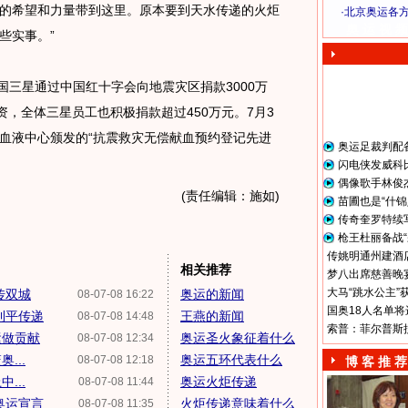
的希望和力量带到这里。原本要到天水传递的火炬
·
北京奥运各
奥 运 视 频
些实事。”
国三星通过中国红十字会向地震灾区捐款3000万
资，全体三星员工也积极捐款超过450万元。7月3
血液中心颁发的“抗震救灾无偿献血预约登记先进
奥运足裁判配
闪电侠发威科
偶像歌手林俊
(责任编辑：施如)
苗圃也是“什锦
传奇奎罗特续
枪王杜丽备战“
传姚明通州建酒店
相关推荐
梦八出席慈善晚宴
大马“跳水公主”
传双城
奥运的新闻
08-07-08 16:22
国奥18人名单将
利平传递
王燕的新闻
08-07-08 14:48
索普：菲尔普斯
运做贡献
奥运圣火象征着什么
08-07-08 12:34
...
奥运五环代表什么
08-07-08 12:18
博 客 推 荐
...
奥运火炬传递
08-07-08 11:44
奥运宣言
火炬传递意味着什么
08-07-08 11:35