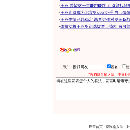
·
王燕:希望这一年能跑能跳 期待能找到
·
王燕期待成为北京奥运火炬手 自己偶
·
王燕伤情已趋稳定 恶意炒作对奥运备
·
体操女将王燕奥运选拔赛上掉杠 有可能高
用户：
匿名
*搜狗拼音输入法，中文处理
设置首页
-
搜狗输入法
-
支