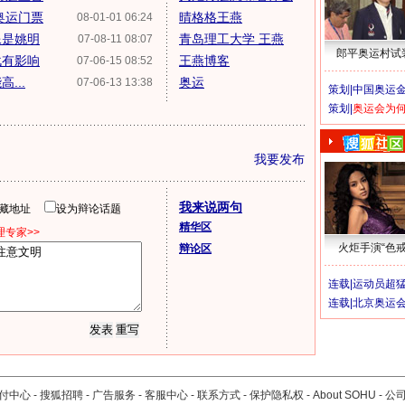
奥运门票
晴格格王燕
08-01-01 06:24
像是姚明
青岛理工大学 王燕
07-08-11 08:07
郎平奥运村试
战有影响
王燕博客
07-06-15 08:52
...
奥运
07-06-13 13:38
策划|
中国奥运金
策划|
奥运会为
我要发布
我来说两句
隐藏地址
设为辩论话题
精华区
专家>>
火炬手演“色戒
辩论区
连载|
运动员超
连载|
北京奥运
付中心
-
搜狐招聘
-
广告服务
-
客服中心
-
联系方式
-
保护隐私权
-
About SOHU
-
公