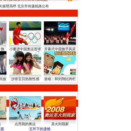
8
火振臂高呼 北京市传递线路公布
升旗
小董进中国奥运首球
开幕式中国旗手风采
回放
沙排宝贝热辣性感
游戏：和刘翔比跨栏
路
点亮我的奥运
圣火到我家
家庭
·
五环下的遗憾