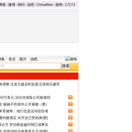
博客
-
微博
-
BBS
-
说吧
-
ChinaRen
-
搜狗
-
17173
博客
音乐
图片
说吧
名单调整 沈龙元最后时刻复活顶替吕建军
50万美元 没任何保险公司敢接招
3
女 杨扬不拒老外公开索吻（图）
4
体育健将：他们也是运动佼佼者
5
州建酒店 未开业已受热捧(图)
6
被认可 罗伯斯超越刘翔已成事实
7
 冒死训练女将秀美非凡(组图)