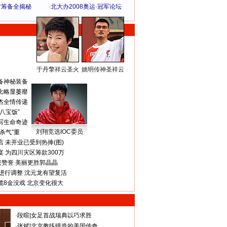
方筹备全揭秘
·
北大办2008奥运·冠军论坛
于丹擎祥云圣火
姚明传神圣祥云
体 育 热 点
备神秘装备
比略显萎靡
杰全情传递
八宝饭”
写生命奇迹
刘翔竞选IOC委员
杀气”重
 未开业已受到热捧(图)
 为四川灾区筹款300万
获赞誉 美丽更胜郭晶晶
进行调整 沈元龙有望复活
揽8金没戏 北京变化很大
·
段暄
|
女足首战瑞典以巧求胜
·
张斌
|
北京教练锻造的美国传奇