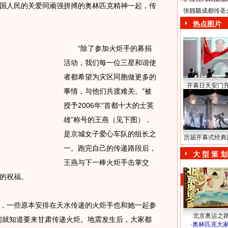
国人民的关爱同顽强拼搏的奥林匹克精神一起，传
张靓颖成都传圣
热点图片
“除了参加火炬手的募捐
活动，我们每一位三星和谐使
者都希望为灾区同胞做更多的
开幕日天安门
事情，与他们共渡难关。”被
授予2006年“首都十大的士英
雄”称号的王燕（见下图），
是京城女子爱心车队的组长之
历届开幕式经典
一。跑完自己的传递路段后，
大 型 策 划
王燕与下一棒火炬手击掌交
的祝福。
一些原本安排在天水传递的火炬手也和她一起参
北京奥运之
们就知道要来甘肃传递火炬。地震发生后，大家都
·
奥林匹克大