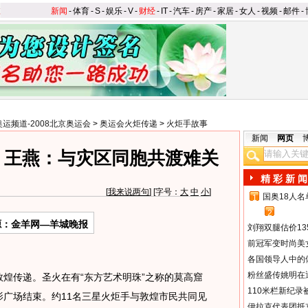
新闻
-
体育
-
S
-
娱乐
-
V
-
财经
-
IT
-
汽车
-
房产
-
家居
-
女人
-
视频
-
邮件
-
奥运频道-2008北京奥运会
>
奥运会火炬传递
>
火炬手故事
新闻
网页
 王燕：与灾区同胞共渡难关
精 彩 新 闻
[
我来说两句
] [字号：
大
中
小
]
国奥18人
1
2
源：金羊网—羊城晚报
刘翔双腿估价13
前冠军变时尚美
各国领导人中的
粉丝盛传姚明在通
敦煌传递。圣火在有“东方艺术明珠”之称的莫高窟
110米栏新纪录
影广场结束。约11名三星火炬手与敦煌市民共同见
伊拉克代表团抵京