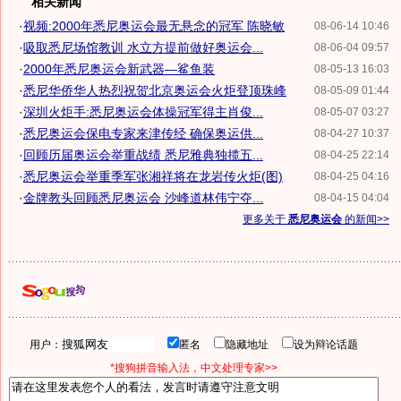
相关新闻
·
视频:2000年悉尼奥运会最无悬念的冠军 陈晓敏
08-06-14 10:46
·
吸取悉尼场馆教训 水立方提前做好奥运会...
08-06-04 09:57
·
2000年悉尼奥运会新武器—鲨鱼装
08-05-13 16:03
·
悉尼华侨华人热烈祝贺北京奥运会火炬登顶珠峰
08-05-09 01:44
·
深圳火炬手:悉尼奥运会体操冠军得主肖俊...
08-05-07 03:27
·
悉尼奥运会保电专家来津传经 确保奥运供...
08-04-27 10:37
·
回顾历届奥运会举重战绩 悉尼雅典独揽五...
08-04-25 22:14
·
悉尼奥运会举重季军张湘祥将在龙岩传火炬(图)
08-04-25 04:16
·
金牌教头回顾悉尼奥运会 沙峰道林伟宁夺...
08-04-15 04:04
更多关于
悉尼奥运会
的新闻>>
用户：
匿名
隐藏地址
设为辩论话题
*搜狗拼音输入法，中文处理专家>>