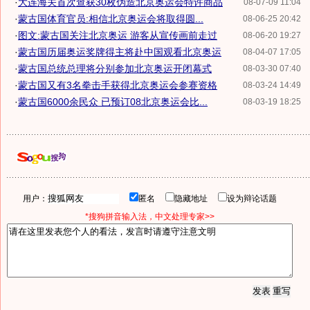
·
大连海关首次查获30枚伪造北京奥运会特许商品
08-07-09 11:04
·
蒙古国体育官员:相信北京奥运会将取得圆...
08-06-25 20:42
·
图文:蒙古国关注北京奥运 游客从宣传画前走过
08-06-20 19:27
·
蒙古国历届奥运奖牌得主将赴中国观看北京奥运
08-04-07 17:05
·
蒙古国总统总理将分别参加北京奥运开闭幕式
08-03-30 07:40
·
蒙古国又有3名拳击手获得北京奥运会参赛资格
08-03-24 14:49
·
蒙古国6000余民众 已预订08北京奥运会比...
08-03-19 18:25
用户：
匿名
隐藏地址
设为辩论话题
*搜狗拼音输入法，中文处理专家>>