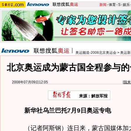
新闻
-
体育
-
S
-
娱乐
奥运频道-2008北京奥运会
>
奥运新
北京奥运成为蒙古国全程参与的
2008年07月09日12:05
[
我来
来源：解放军报
新华社乌兰巴托7月9日奥运专电
（记者阿斯钢）连日来，蒙古国媒体加