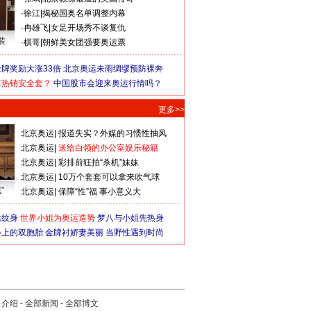
·
徐江
|
揭秘国奥名单调整内幕
·
冉雄飞
|
女足开场秀不谈复仇
装
·
棋哥
|
朝鲜美女团强要奥运票
牌奖励大涨33倍
北京奥运未雨绸缪预防裸奔
何热销安全套？
中国股市会迎来奥运行情吗？
更多>>
北京奥运
|
报道失实？外媒的习惯性抽风
北京奥运
|
送给白领的办公室娱乐秘籍
北京奥运
|
彩排前狂拍“杀机”妹妹
北京奥运
|
10万个套套可以拿来吹气球
”
北京奥运
|
保障“性”福 事小意义大
猛纹身
世界小姐为奥运造势
梦八与小姐先热身
会上的双胞胎
金牌衬娇妻美丽
当野性遇到时尚
司介绍
-
全部新闻
-
全部博文