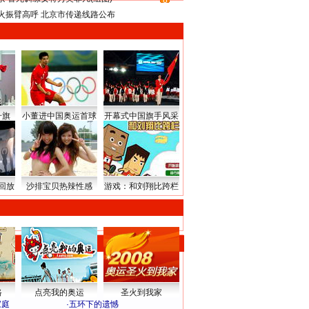
8
火振臂高呼 北京市传递线路公布
升旗
小董进中国奥运首球
开幕式中国旗手风采
回放
沙排宝贝热辣性感
游戏：和刘翔比跨栏
路
点亮我的奥运
圣火到我家
家庭
·
五环下的遗憾