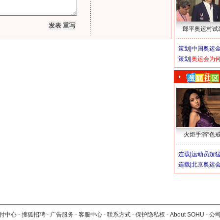
郎平奥运村试
策划|
中国奥运金
策划|
奥运会为
火炬手演“色戒
连载|
运动员超
连载|
北京奥运
付中心
-
搜狐招聘
-
广告服务
-
客服中心
-
联系方式
-
保护隐私权
-
About SOHU
-
公