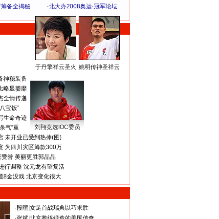
方筹备全揭秘
·
北大办2008奥运·冠军论坛
于丹擎祥云圣火
姚明传神圣祥云
体 育 热 点
备神秘装备
比略显萎靡
杰全情传递
八宝饭”
写生命奇迹
刘翔竞选IOC委员
杀气”重
 未开业已受到热捧(图)
 为四川灾区筹款300万
获赞誉 美丽更胜郭晶晶
进行调整 沈元龙有望复活
揽8金没戏 北京变化很大
·
段暄
|
女足首战瑞典以巧求胜
·
张斌
|
北京教练锻造的美国传奇