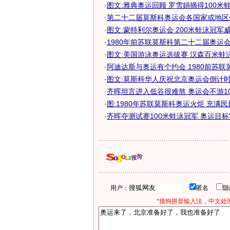
·
图文:雅典奥运回顾 罗雪娟摘得100米
·
第二十二届莫斯科奥运会各国家或地区
·
图文:蒙特利尔奥运会 200米蛙泳冠军
·
1980年前苏联莫斯科第二十二届奥运会会
·
图文:美国游泳奥运选拔赛 汉森百米蛙
·
阿迪达斯与奥运有个约会 1980前苏联莫斯
·
图文:莫斯科华人庆祝北京奥运会倒计时
·
齐晖坦言进入低谷很难熬 奥运会不游1
·
图:1980年苏联莫斯科奥运火炬 充满
·
齐晖夺测试赛100米蛙泳冠军 奥运目标"比
用户：
匿名
*搜狗拼音输入法，中文处理