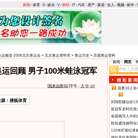
新闻
-
体育
-
S
-
娱乐
-
V
-
财经
-
IT
-
汽车
-
房产
-
家居
-
女人
-
视频
-
邮件
-
奥运频道-2008北京奥运会
>
北京奥运资料库
>
奥运历史
>
历届奥运资料
新闻
网页
奥运回顾 男子100米蛙泳冠军
精 彩 新 闻
[
我来说两句
] [字号：
大
中
小
]
国奥18人
1
2
来源：搜狐体育
刘翔双腿估价13
前冠军变时尚美
各国领导人中的
粉丝盛传姚明在通
110米栏新纪录
伊拉克代表团抵京