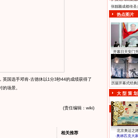
张靓颖成都传圣
热点图片
开幕日天安门
，英国选手邓肯-古德休以1分3秒44的成绩获得了
历届开幕式经典
时的场景。
大 型 策 划
(责任编辑：wiki)
北京奥运之
相关推荐
·
奥林匹克大