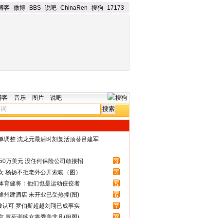
博客
-
微博
-
BBS
-
说吧
-
ChinaRen
-
搜狗
-
17173
博客
音乐
图片
说吧
名单调整 沈龙元最后时刻复活顶替吕建军
50万美元 没任何保险公司敢接招
3
女 杨扬不拒老外公开索吻（图）
4
体育健将：他们也是运动佼佼者
5
州建酒店 未开业已受热捧(图)
6
被认可 罗伯斯超越刘翔已成事实
7
 冒死训练女将秀美非凡(组图)