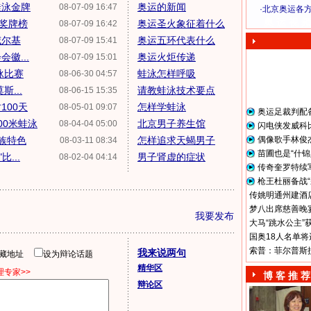
蛙泳金牌
奥运的新闻
08-07-09 16:47
·
北京奥运各
奥 运 视 频
奖牌榜
奥运圣火象征着什么
08-07-09 16:42
威尔基
奥运五环代表什么
08-07-09 15:41
徽...
奥运火炬传递
08-07-09 15:01
泳比赛
蛙泳怎样呼吸
08-06-30 04:57
...
请教蛙泳技术要点
08-06-15 15:35
100天
怎样学蛙泳
08-05-01 09:07
奥运足裁判配
00米蛙泳
北京男子养生馆
08-04-04 05:00
闪电侠发威科
民族特色
怎样追求天蝎男子
偶像歌手林俊
08-03-11 08:34
苗圃也是“什锦
...
男子肾虚的症状
08-02-04 04:14
传奇奎罗特续
枪王杜丽备战“
传姚明通州建酒店
梦八出席慈善晚宴
我要发布
大马“跳水公主”
国奥18人名单将
索普：菲尔普斯
我来说两句
隐藏地址
设为辩论话题
精华区
专家>>
博 客 推 荐
辩论区