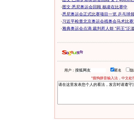
·
图文:悉尼奥运会回顾 杨凌在比赛中
·
悉尼奥运会正式比赛项目一览 乒乓球领衔2
·
习近平检查北京奥运会残奥会马术比赛
·
雅典奥运会点滴:裁判惹人烦 "药王"泛
用户：
匿名
*搜狗拼音输入法，中文处理