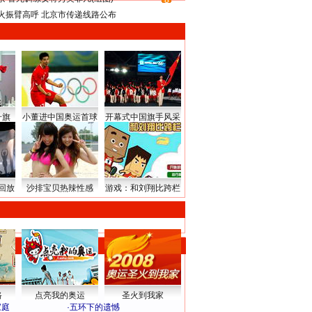
8
火振臂高呼 北京市传递线路公布
升旗
小董进中国奥运首球
开幕式中国旗手风采
回放
沙排宝贝热辣性感
游戏：和刘翔比跨栏
路
点亮我的奥运
圣火到我家
家庭
·
五环下的遗憾