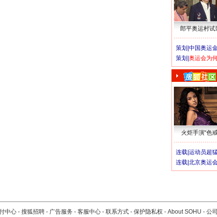
郎平奥运村试
策划|
中国奥运金
策划|
奥运会为
火炬手演“色戒
连载|
运动员超
连载|
北京奥运
付中心
-
搜狐招聘
-
广告服务
-
客服中心
-
联系方式
-
保护隐私权
-
About SOHU
-
公