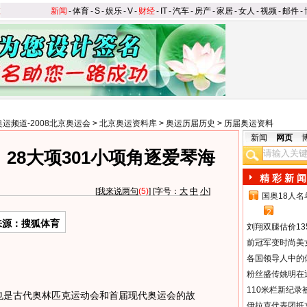
新闻
-
体育
-
S
-
娱乐
-
V
-
财经
-
IT
-
汽车
-
房产
-
家居
-
女人
-
视频
-
邮件
-
奥运频道-2008北京奥运会
>
北京奥运资料库
>
奥运历届历史
>
历届奥运资料
新闻
网页
28大项301小项角逐爱琴海
精 彩 新 闻
[
我来说两句
(5)
] [字号：
大
中
小
]
国奥18人
1
2
来源：搜狐体育
刘翔双腿估价13
前冠军变时尚美
各国领导人中的
粉丝盛传姚明在通
110米栏新纪录
也是古代奥林匹克运动会和首届现代奥运会的故
伊拉克代表团抵京