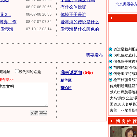
·
北京奥运各
有什么体操呢
08-07-08 20:56
奥 运 视 频
...
体操王子是谁
08-07-08 20:55
筹办工作
爱琴海的传说是什么
08-07-07 07:34
滥爱琴海
爱琴海是什么颜色的
07-10-13 03:14
奥运足裁判配
我要发布
闪电侠发威科
偶像歌手林俊
苗圃也是“什锦
隐藏地址
设为辩论话题
我来说两句
(5条)
传奇奎罗特续
专家>>
枪王杜丽备战“
精华区
传姚明通州建酒店
辩论区
梦八出席慈善晚宴
大马“跳水公主”
国奥18人名单将
索普：菲尔普斯
博 客 推 荐