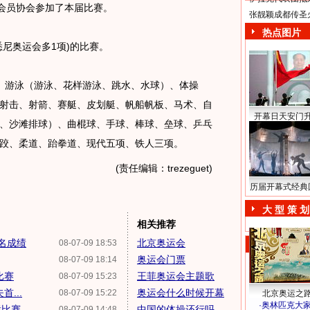
会会员协会参加了本届比赛。
张靓颖成都传圣
热点图片
0悉尼奥运会多1项)的比赛。
、游泳（游泳、花样游泳、跳水、水球）、体操
射击、射箭、赛艇、皮划艇、帆船帆板、马术、自
开幕日天安门
、沙滩排球）、曲棍球、手球、棒球、垒球、乒乓
摔跤、柔道、跆拳道、现代五项、铁人三项。
(责任编辑：trezeguet)
历届开幕式经典
大 型 策 划
相关推荐
三名成绩
北京奥运会
08-07-09 18:53
奥运会门票
08-07-09 18:14
比赛
王菲奥运会主题歌
08-07-09 15:23
...
奥运会什么时候开幕
08-07-09 15:22
北京奥运之
·
奥林匹克大
栏比赛
中国的体操还行吗
08-07-09 14:48