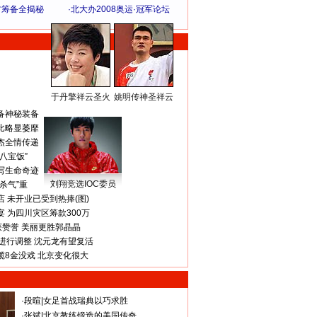
方筹备全揭秘
·
北大办2008奥运·冠军论坛
于丹擎祥云圣火
姚明传神圣祥云
体 育 热 点
备神秘装备
比略显萎靡
杰全情传递
八宝饭”
写生命奇迹
刘翔竞选IOC委员
杀气”重
 未开业已受到热捧(图)
 为四川灾区筹款300万
获赞誉 美丽更胜郭晶晶
进行调整 沈元龙有望复活
揽8金没戏 北京变化很大
·
段暄
|
女足首战瑞典以巧求胜
·
张斌
|
北京教练锻造的美国传奇