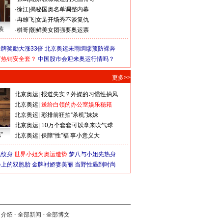
·
徐江
|
揭秘国奥名单调整内幕
·
冉雄飞
|
女足开场秀不谈复仇
装
·
棋哥
|
朝鲜美女团强要奥运票
牌奖励大涨33倍
北京奥运未雨绸缪预防裸奔
何热销安全套？
中国股市会迎来奥运行情吗？
更多>>
北京奥运
|
报道失实？外媒的习惯性抽风
北京奥运
|
送给白领的办公室娱乐秘籍
北京奥运
|
彩排前狂拍“杀机”妹妹
北京奥运
|
10万个套套可以拿来吹气球
”
北京奥运
|
保障“性”福 事小意义大
猛纹身
世界小姐为奥运造势
梦八与小姐先热身
会上的双胞胎
金牌衬娇妻美丽
当野性遇到时尚
司介绍
-
全部新闻
-
全部博文