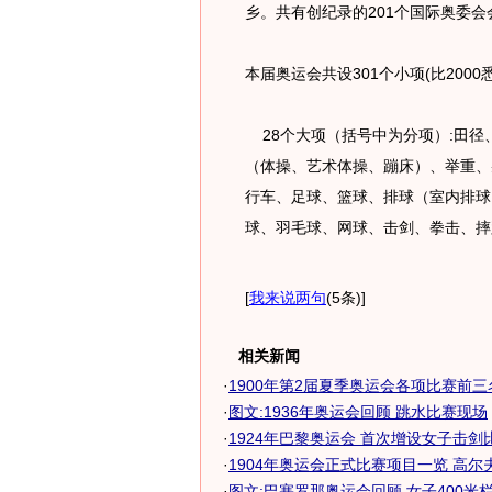
乡。共有创纪录的201个国际奥委
本届奥运会共设301个小项(比200
28个大项（括号中为分项）:田径
（体操、艺术体操、蹦床）、举重、
行车、足球、篮球、排球（室内排球
球、羽毛球、网球、击剑、拳击、
[
我来说两句
(5条)
]
相关新闻
·
1900年第2届夏季奥运会各项比赛前
·
图文:1936年奥运会回顾 跳水比赛现场
·
1924年巴黎奥运会 首次增设女子击剑
·
1904年奥运会正式比赛项目一览 高尔夫首
·
图文:巴塞罗那奥运会回顾 女子400米