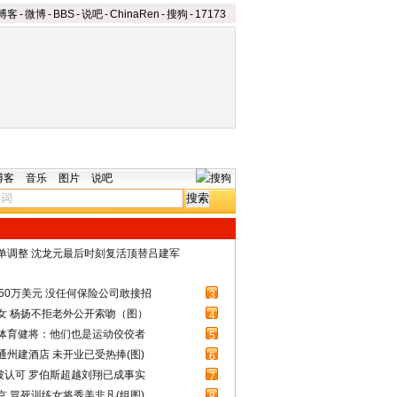
博客
-
微博
-
BBS
-
说吧
-
ChinaRen
-
搜狗
-
17173
博客
音乐
图片
说吧
名单调整 沈龙元最后时刻复活顶替吕建军
50万美元 没任何保险公司敢接招
3
女 杨扬不拒老外公开索吻（图）
4
体育健将：他们也是运动佼佼者
5
州建酒店 未开业已受热捧(图)
6
被认可 罗伯斯超越刘翔已成事实
7
 冒死训练女将秀美非凡(组图)