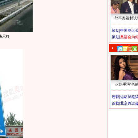
郎平奥运村试
策划|
中国奥运金
指示牌
策划|
奥运会为
火炬手演“色戒
连载|
运动员超
连载|
北京奥运