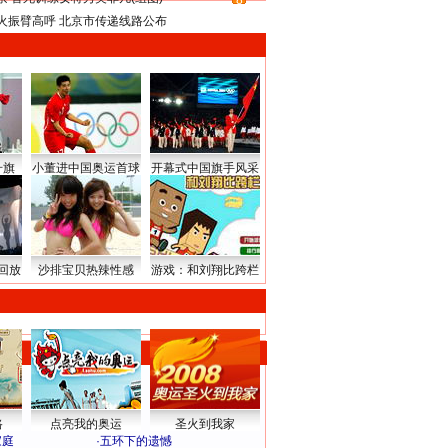
8
火振臂高呼 北京市传递线路公布
升旗
小董进中国奥运首球
开幕式中国旗手风采
回放
沙排宝贝热辣性感
游戏：和刘翔比跨栏
路
点亮我的奥运
圣火到我家
家庭
·
五环下的遗憾