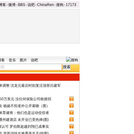
博客
-
微博
-
BBS
-
说吧
-
ChinaRen
-
搜狗
-
17173
博客
音乐
图片
说吧
名单调整 沈龙元最后时刻复活顶替吕建军
50万美元 没任何保险公司敢接招
3
女 杨扬不拒老外公开索吻（图）
4
体育健将：他们也是运动佼佼者
5
州建酒店 未开业已受热捧(图)
6
被认可 罗伯斯超越刘翔已成事实
7
 冒死训练女将秀美非凡(组图)