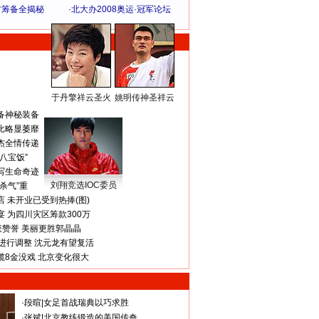
方筹备全揭秘
·
北大办2008奥运·冠军论坛
于丹擎祥云圣火
姚明传神圣祥云
体 育 热 点
备神秘装备
比略显萎靡
杰全情传递
八宝饭”
写生命奇迹
刘翔竞选IOC委员
杀气”重
 未开业已受到热捧(图)
 为四川灾区筹款300万
获赞誉 美丽更胜郭晶晶
进行调整 沈元龙有望复活
揽8金没戏 北京变化很大
·
段暄
|
女足首战瑞典以巧求胜
·
张斌
|
北京教练锻造的美国传奇