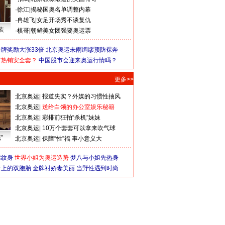
·
徐江
|
揭秘国奥名单调整内幕
·
冉雄飞
|
女足开场秀不谈复仇
装
·
棋哥
|
朝鲜美女团强要奥运票
牌奖励大涨33倍
北京奥运未雨绸缪预防裸奔
何热销安全套？
中国股市会迎来奥运行情吗？
更多>>
北京奥运
|
报道失实？外媒的习惯性抽风
北京奥运
|
送给白领的办公室娱乐秘籍
北京奥运
|
彩排前狂拍“杀机”妹妹
北京奥运
|
10万个套套可以拿来吹气球
”
北京奥运
|
保障“性”福 事小意义大
猛纹身
世界小姐为奥运造势
梦八与小姐先热身
会上的双胞胎
金牌衬娇妻美丽
当野性遇到时尚