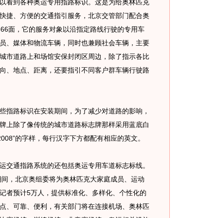
看到各种奥运专用指路标识。这是为给奥林匹克
快捷、方便的交通指引服务，北京交管部门配合奥
366面，它的服务对象以沿指定路线行驶的专用车
员、媒体和物流车辆，同时也兼顾社会车辆，主要
城市道路上和场馆安保封闭区周边，除了指示各比
向、地点、距离，还要指引不同客户群车辆行驶路
些指路标识在安装期间，为了减少对道路的影响，
牌上除了像传统的城市道路标志牌那样采用蓝底白
ng2008”的字样，每行汉字下方都配有相应的英文。
交通指路系统的还包括奥运专用车道标志标线。
会期间，北京奥组委将为奥林匹克大家庭成员、运动
记者预计5万人，提供标准化、多样化、个性化的
点、可靠、便利，有关部门将在连接机场、奥林匹