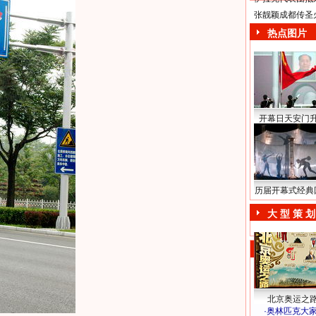
张靓颖成都传圣
热点图片
开幕日天安门
历届开幕式经典
大 型 策 划
北京奥运之
·
奥林匹克大