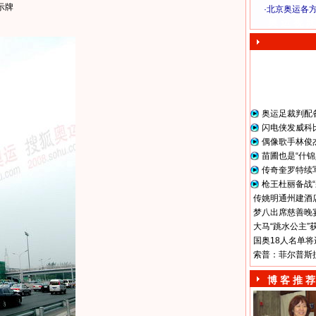
示牌
·
北京奥运各
奥 运 视 频
奥运足裁判配
闪电侠发威科
偶像歌手林俊
苗圃也是“什锦
传奇奎罗特续
枪王杜丽备战“
传姚明通州建酒店
梦八出席慈善晚宴
大马“跳水公主”
国奥18人名单将
索普：菲尔普斯
博 客 推 荐