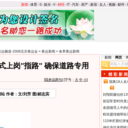
新闻
-
体育
-
S
-
娱乐
-
V
-
财经
-
IT
-
汽车
-
房产
-
家居
-
女人
-
视频
-
邮件
-
奥运频道-2008北京奥运会
>
奥运新闻
>
各界奥运新闻
新闻
网页
式上岗"指路" 确保道路专用
精 彩 新 闻
[
我来说两句
] [字号：
大
中
小
]
国奥18人
1
2
 作者：文/刘芳 图/郝志宾
刘翔双腿估价13
前冠军变时尚美
各国领导人中的
粉丝盛传姚明在通
110米栏新纪录
伊拉克代表团抵京