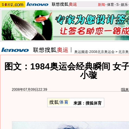
新闻
-
体育
-
S
-
娱乐
奥运频道-2008北京奥运会
>
北京奥
图文：1984奥运会经典瞬间 女
小璇
2008年07月09日22:39
[
我来
来源：搜狐体育