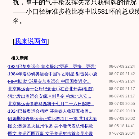
扰，拿手的气手枪发挥失常只获铜牌的情况
——小口径标准步枪比赛中以581环的总成
名。
[
我来说两句
]
相关新闻
·
1924巴黎奥运会 首次提出"更高、更快、更强"
08-07-09 22:24
·
1984年洛杉矶奥运会中国军团明星:射击吴小旋
08-07-09 21:42
·
FIFA拟"助"球星参加奥运会 中国国奥遇空...
08-07-09 21:24
·
北京奥运会十公斤纪念金币在台北开卖(组图)
08-07-09 21:17
·
河北发出奥运会安保冲刺号令 构筑北京安...
08-07-09 21:17
·
北京奥运会参赛马匹将于七月二十六日起陆...
08-07-09 20:55
·
1924巴黎奥运会精粹 芬兰铁人收获五枚奥...
08-07-09 20:19
·
阿姆斯特丹奥运会正式比赛项目一览 共14大项
08-07-09 20:02
·
图文:奥运圣火杭州传递 吴小璇代表杭州捐款
08-05-18 14:41
·
图文:奥运百图百事 女子奥运射击首金吴小璇
07-07-29 20:04