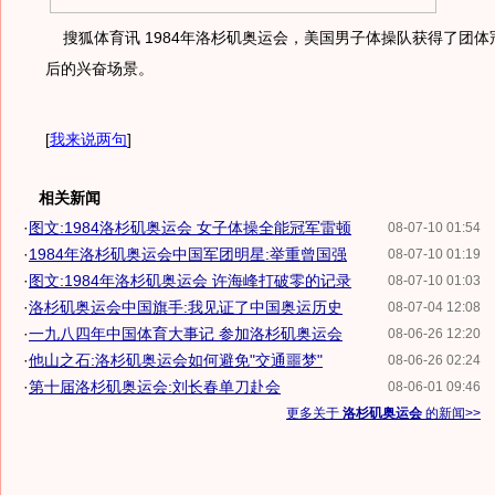
搜狐体育讯 1984年洛杉矶奥运会，美国男子体操队获得了团体
后的兴奋场景。
[
我来说两句
]
相关新闻
·
图文:1984洛杉矶奥运会 女子体操全能冠军雷顿
08-07-10 01:54
·
1984年洛杉矶奥运会中国军团明星:举重曾国强
08-07-10 01:19
·
图文:1984年洛杉矶奥运会 许海峰打破零的记录
08-07-10 01:03
·
洛杉矶奥运会中国旗手:我见证了中国奥运历史
08-07-04 12:08
·
一九八四年中国体育大事记 参加洛杉矶奥运会
08-06-26 12:20
·
他山之石:洛杉矶奥运会如何避免"交通噩梦"
08-06-26 02:24
·
第十届洛杉矶奥运会:刘长春单刀赴会
08-06-01 09:46
更多关于
洛杉矶奥运会
的新闻>>