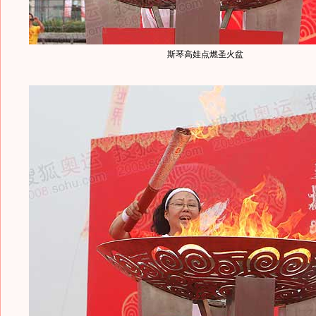
斯琴高娃点燃圣火盆