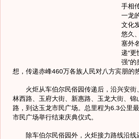
手相
一龙
文化
悠久
塞外
递“
强”
想，传递赤峰460万各族人民对八方宾朋的
火炬从车伯尔民俗园传递后，沿兴安街
林西路、玉府大街、新惠路、玉龙大街、锦
路，到达玉龙市民广场。总里程为6.3公里
市民广场举行结束庆典仪式。
除车伯尔民俗园外，火炬接力路线沿线