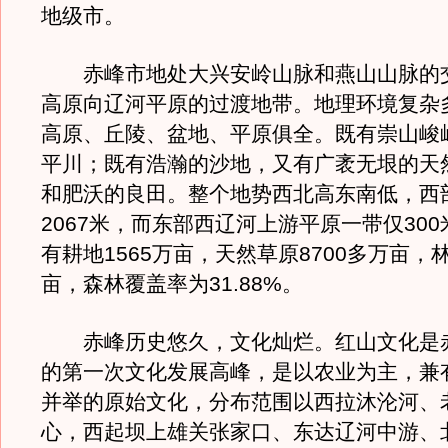
地级市。
赤峰市地处大兴安岭山脉和燕山山脉的
高原向辽河平原的过渡地带。地理环境复杂
高原、丘陵、盆地、平原俱全。既有崇山峻
平川；既有浩瀚的沙地，又有广袤无垠的天
和肥沃的良田。整个地势西北高东南低，西
2067米，而东部西辽河上游平原一带仅30
有耕地1565万亩，天然草原8700多万亩，林
亩，森林覆盖率为31.88%。
赤峰历史悠久，文化灿烂。红山文化是
的第一次文化发展高峰，是以农业为主，兼
并举的原始文化，分布范围以西拉沐沦河、
心，西起坝上雄关张家口、东达辽河中游、