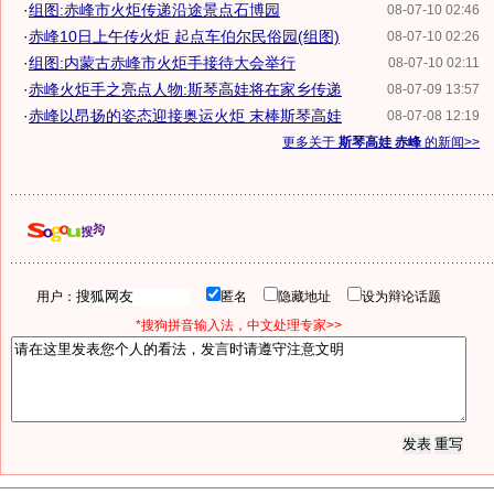
·
组图:赤峰市火炬传递沿途景点石博园
08-07-10 02:46
·
赤峰10日上午传火炬 起点车伯尔民俗园(组图)
08-07-10 02:26
·
组图:内蒙古赤峰市火炬手接待大会举行
08-07-10 02:11
·
赤峰火炬手之亮点人物:斯琴高娃将在家乡传递
08-07-09 13:57
·
赤峰以昂扬的姿态迎接奥运火炬 末棒斯琴高娃
08-07-08 12:19
更多关于
斯琴高娃 赤峰
的新闻>>
用户：
匿名
隐藏地址
设为辩论话题
*搜狗拼音输入法，中文处理专家>>