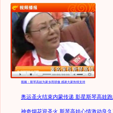
视频：斯琴高娃为家乡而骄傲 感谢大家热情支持
奥运圣火结束内蒙传递 影星斯琴高娃
神奇烟花迎圣火 斯琴高娃心情激动良