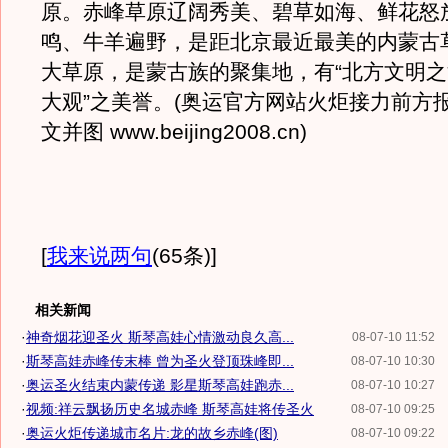
原。赤峰草原辽阔秀美、碧草如海、鲜花怒
鸣、牛羊遍野，是距北京最近最美的内蒙古
大草原，是蒙古族的聚集地，有“北方文明
大观”之美誉。(奥运官方网站火炬接力前方
文并图 www.beijing2008.cn)
[
我来说两句
(65条)
]
相关新闻
·
神奇烟花迎圣火 斯琴高娃心情激动良久高...
08-07-10 11:52
·
斯琴高娃赤峰传末棒 曾为圣火登顶珠峰即...
08-07-10 10:30
·
奥运圣火结束内蒙传递 影星斯琴高娃跑赤...
08-07-10 10:27
·
视频:祥云飘扬历史名城赤峰 斯琴高娃将传圣火
08-07-10 09:25
·
奥运火炬传递城市名片:龙的故乡赤峰(图)
08-07-10 09:22