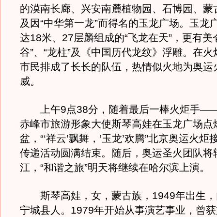
的漠南长廊、兴安南麓植物园、石博园、蒙
及因“中华第一龙”而得名的玉龙广场。玉龙
达18米、27层麟组成的“飞龙在天”，更有美
谷”、“龙柱”及《中国历代龙纹》浮雕。在
市民排成了长长的队伍，热情似火地为奥运
威。
上午9点38分，随着最后一棒火炬手—
赤峰市旅游形象大使斯琴高娃在玉龙广场点
盆，“‘祥云’飘舞，‘玉龙’欢腾”北京奥运火
传递活动圆满结束。随后，奥运圣火团队将
江，“和谐之旅”明天将继续在哈尔滨上演。
斯琴高娃，女，蒙古族，1949年出生，
宁城县人。1979年开始从事演艺事业，曾获