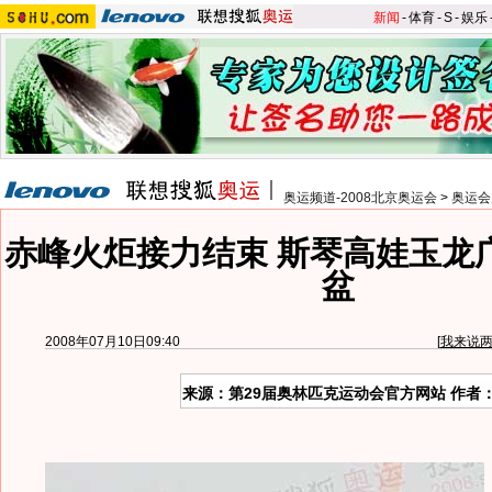
新闻
-
体育
-
S
-
娱乐
奥运频道-2008北京奥运会
>
奥运会
赤峰火炬接力结束 斯琴高娃玉龙
盆
2008年07月10日09:40
[
我来说
来源：第29届奥林匹克运动会官方网站 作者