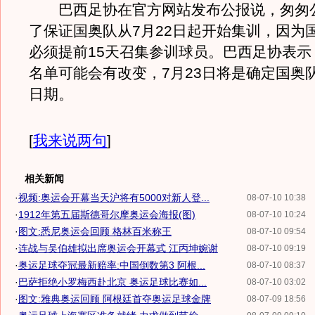
巴西足协在官方网站发布公报说，匆匆
了保证国奥队从7月22日起开始集训，因为
必须提前15天召集参训球员。巴西足协表示
名单可能会有改变，7月23日将是确定国奥
日期。
[
我来说两句
]
相关新闻
·
视频:奥运会开幕当天沪将有5000对新人登...
08-07-10 10:38
·
1912年第五届斯德哥尔摩奥运会海报(图)
08-07-10 10:24
·
图文:悉尼奥运会回顾 格林百米称王
08-07-10 09:54
·
连战与吴伯雄拟出席奥运会开幕式 江丙坤婉谢
08-07-10 09:19
·
奥运足球夺冠最新赔率:中国倒数第3 阿根...
08-07-10 08:37
·
巴萨拒绝小罗梅西赴北京 奥运足球比赛如...
08-07-10 03:02
·
图文:雅典奥运回顾 阿根廷首夺奥运足球金牌
08-07-09 18:56