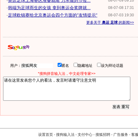
·
奥运足球上海赛区准备就绪 力求做到节俭...
08-07-09 09:10
·
韩端为足球而生的女孩 拿到奥运会奖牌就...
08-07-08 17:31
·
足球欧锦赛给北京奥运会四个方面的"友情提示"
08-07-03 19:30
更多关于
奥运 足球
的新闻>>
用户：
匿名
隐藏地址
设为辩论话题
*搜狗拼音输入法，中文处理专家>>
设置首页
-
搜狗输入法
-
支付中心
-
搜狐招聘
-
广告服务
-
客