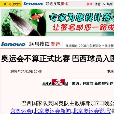
新闻
-
体育
-
S
-
娱乐
奥运频道-2008北京奥运会
>
奥运新
奥运会不算正式比赛 巴西球员入
2008年07月10日10:48
[
我来
来源：解放网-新闻晨报 
巴西国家队兼国奥队主教练邓加7日晚公
京奥运会
(
北京奥运会新闻
,
北京奥运会说吧
)