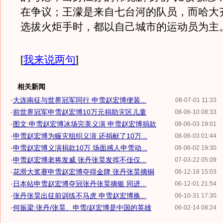
在争议；王濛是来自七台河的队员，而哈大
选拔火炬手时，都以自己城市的运动员为主
[
我来说两句
]
相关新闻
·
大连南征与世界冠军同行 申雪赵宏博便装...
08-07-01 11:33
·
前世界冠军申雪赵宏博10万元捐助灾区儿童
08-06-10 08:33
·
图文:申雪赵宏博冰场完美义演 申雪赵宏博捐款
08-06-03 19:01
·
申雪赵宏博为赈灾组织义演 还捐献了10万...
08-06-03 01:44
·
申雪赵宏博义演捐款10万 场面感人申雪动...
08-06-02 19:30
·
申雪赵宏博老将发威 张丹张昊发挥不佳仅...
07-03-22 05:09
·
花滑大奖赛申雪赵宏博夺得金牌 张丹张昊摘铜
06-12-18 15:03
·
日本站申雪赵宏博夺冠张丹张昊摘银 同进...
06-12-01 21:54
·
张丹张昊出征前训练不马虎 申雪赵宏博换...
06-10-31 17:30
·
何振梁:张丹/张昊、申雪/赵宏博是中国的英雄
06-02-14 08:24