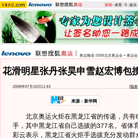
新闻
-
体育
-
S
-
娱乐
奥运频道-2008北京奥运会
>
奥运会
花滑明星张丹张昊申雪赵宏博包
2008年07月10日11:43
[
我来
来源：新华网
北京奥运火炬在黑龙江省的传递，共有6
手，其中黑龙江省自己选拔的377名。省体
彩云表示，黑龙江省火炬手选拔充分发动群