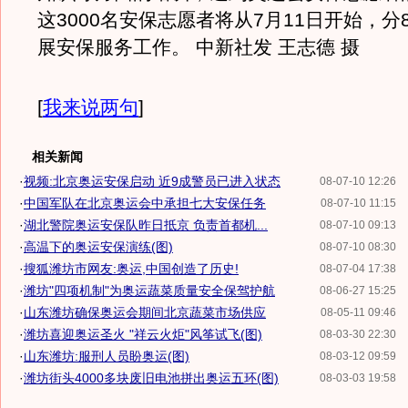
这3000名安保志愿者将从7月11日开始，分
展安保服务工作。 中新社发 王志德 摄
[
我来说两句
]
相关新闻
·
视频:北京奥运安保启动 近9成警员已进入状态
08-07-10 12:26
·
中国军队在北京奥运会中承担七大安保任务
08-07-10 11:15
·
湖北警院奥运安保队昨日抵京 负责首都机...
08-07-10 09:13
·
高温下的奥运安保演练(图)
08-07-10 08:30
·
搜狐潍坊市网友:奥运,中国创造了历史!
08-07-04 17:38
·
潍坊"四项机制"为奥运蔬菜质量安全保驾护航
08-06-27 15:25
·
山东潍坊确保奥运会期间北京蔬菜市场供应
08-05-11 09:46
·
潍坊喜迎奥运圣火 "祥云火炬"风筝试飞(图)
08-03-30 22:30
·
山东潍坊:服刑人员盼奥运(图)
08-03-12 09:59
·
潍坊街头4000多块废旧电池拼出奥运五环(图)
08-03-03 19:58