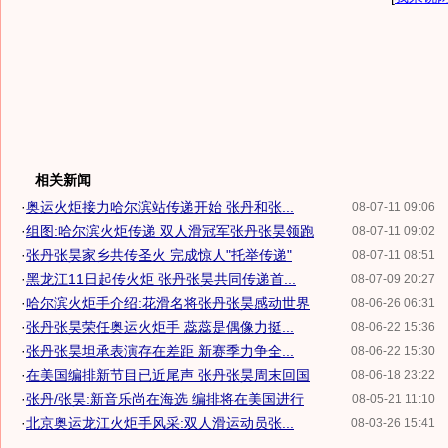
相关新闻
·
奥运火炬接力哈尔滨站传递开始 张丹和张...
08-07-11 09:06
·
组图:哈尔滨火炬传递 双人滑冠军张丹张昊领跑
08-07-11 09:02
·
张丹张昊家乡共传圣火 完成惊人"托举传递"
08-07-11 08:51
·
黑龙江11日起传火炬 张丹张昊共同传递首...
08-07-09 20:27
·
哈尔滨火炬手介绍:花滑名将张丹张昊感动世界
08-06-26 06:31
·
张丹张昊荣任奥运火炬手 蕊蕊是偶像力挺...
08-06-22 15:36
·
张丹张昊坦承表演存在差距 新赛季力争全...
08-06-22 15:30
·
在美国编排新节目已近尾声 张丹张昊周末回国
08-06-18 23:22
·
张丹/张昊:新音乐尚在海选 编排将在美国进行
08-05-21 11:10
·
北京奥运龙江火炬手风采:双人滑运动员张...
08-03-26 15:41