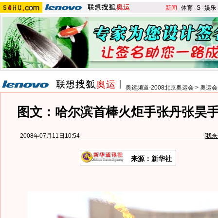
新闻
-
体育
-
S
-
娱乐
奥运频道-2008北京奥运会
>
奥运会
图文：哈尔滨首棒火炬手张丹张昊
2008年07月11日10:54
[
我来
来源：新华社