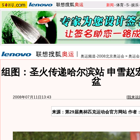
新闻
-
体育
-
S
-
娱乐
奥运频道-2008北京奥运会
>
奥运会
组图：圣火传递哈尔滨站 申雪赵
盆
2008年07月11日13:43
[
我来说
来源：第29届奥林匹克运动会官方网站 作者