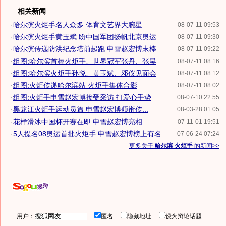
相关新闻
·
哈尔滨火炬手名人众多 体育文艺界大腕星...
08-07-11 09:53
·
哈尔滨火炬手黄玉斌:盼中国军团扬帆北京奥运
08-07-11 09:30
·
哈尔滨传递防洪纪念塔前起跑 申雪赵宏博末棒
08-07-11 09:22
·
组图:哈尔滨首棒火炬手、世界冠军张丹、张昊
08-07-11 08:16
·
组图:哈尔滨火炬手孙悦、黄玉斌、邓仪见面会
08-07-11 08:12
·
组图:火炬传递哈尔滨站 火炬手集体合影
08-07-11 08:02
·
组图:火炬手申雪赵宏博接受采访 打爱心手势
08-07-10 22:55
·
黑龙江火炬手运动员篇 申雪赵宏博领衔传...
08-03-28 01:05
·
花样滑冰中国杯开赛在即 申雪赵宏博亮相...
07-11-01 19:51
·
5人提名08奥运首批火炬手 申雪赵宏博榜上有名
07-06-24 07:24
更多关于
哈尔滨 火炬手
的新闻>>
用户：
匿名
隐藏地址
设为辩论话题