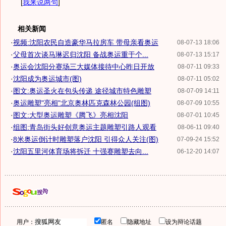
[
我来说两句
]
相关新闻
·
视频:沈阳农民自造豪华马拉房车 带母亲看奥运
08-07-13 18:06
·
父母首次谈马琳迟归沈阳 备战奥运重于个...
08-07-13 15:17
·
奥运会沈阳分赛场三大媒体接待中心昨日开放
08-07-11 09:33
·
沈阳成为奥运城市(图)
08-07-11 05:02
·
图文:奥运圣火在包头传递 途径城市特色雕塑
08-07-09 14:11
·
奥运雕塑"亮相"北京奥林匹克森林公园(组图)
08-07-09 10:55
·
图文:大型奥运雕塑《腾飞》亮相沈阳
08-07-01 10:45
·
组图:青岛街头好创意奥运主题雕塑引路人观看
08-06-11 09:40
·
8米奥运倒计时雕塑落户沈阳 引得众人关注(图)
07-09-24 15:52
·
沈阳五里河体育场将拆迁 十强赛雕塑去向...
06-12-20 14:07
用户：
匿名
隐藏地址
设为辩论话题