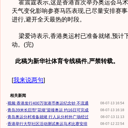
霍震霆表示,这是香港首次举办奥运会马术
天气变化影响参赛马匹表现,已尽量安排赛
进行,避开全天最热的时段。
梁爱诗表示,香港奥运村已准备就绪,预计
动。(完)
此稿为新华社体育专线稿件,严禁转载。
[
我来说两句
]
相关新闻
·
视频:香港发行400万张港币奥运纪念钞 不流通
08-07-13 16:54
·
青岛39米长巨型"花墙"迎接奥运 约16日可完成
08-07-13 16:18
·
青岛奥运分村准备就绪 行人从分村外广场经过
08-07-13 11:13
·
香港举行大型社区活动测试奥运马术比赛安排
08-07-12 22:54