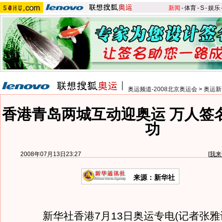
新闻
-
体育
-
S
-
娱乐
奥运频道-2008北京奥运会
>
奥运新
香港青岛两城互动迎奥运 万人签
功
2008年07月13日23:27
[
我来
来源：新华社
新华社香港7月13日奥运专电(记者张雅