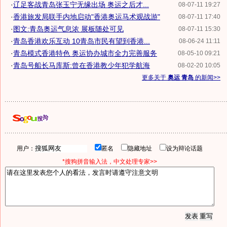
·
辽足客战青岛张玉宁无缘出场 奥运之后才...
08-07-11 19:27
·
香港旅发局联手内地启动"香港奥运马术观战游"
08-07-11 17:40
·
图文:青岛奥运气息浓 展板随处可见
08-07-11 15:30
·
青岛香港欢乐互动 10青岛市民有望到香港...
08-06-24 11:11
·
青岛模式香港特色 奥运协办城市全力完善服务
08-05-10 09:21
·
青岛号船长马库斯:曾在香港教少年犯学航海
08-02-20 10:05
更多关于
奥运 青岛
的新闻>>
用户：
匿名
隐藏地址
设为辩论话题
*搜狗拼音输入法，中文处理专家>>