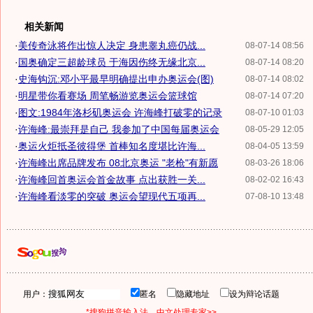
相关新闻
·
美传奇泳将作出惊人决定 身患睾丸癌仍战...
08-07-14 08:56
·
国奥确定三超龄球员 于海因伤终无缘北京...
08-07-14 08:20
·
史海钩沉:邓小平最早明确提出申办奥运会(图)
08-07-14 08:02
·
明星带你看赛场 周笔畅游览奥运会篮球馆
08-07-14 07:20
·
图文:1984年洛杉矶奥运会 许海峰打破零的记录
08-07-10 01:03
·
许海峰:最崇拜是自己 我参加了中国每届奥运会
08-05-29 12:05
·
奥运火炬抵圣彼得堡 首棒知名度堪比许海...
08-04-05 13:59
·
许海峰出席品牌发布 08北京奥运 "老枪"有新愿
08-03-26 18:06
·
许海峰回首奥运会首金故事 点出获胜一关...
08-02-02 16:43
·
许海峰看淡零的突破 奥运会望现代五项再...
07-08-10 13:48
用户：
匿名
隐藏地址
设为辩论话题
*搜狗拼音输入法，中文处理专家>>