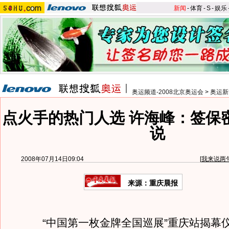
新闻
-
体育
-
S
-
娱乐
奥运频道-2008北京奥运会
>
奥运新
点火手的热门人选 许海峰：签保
说
2008年07月14日09:04
[
我来说两
来源：重庆晨报
“中国第一枚金牌全国巡展”重庆站揭幕