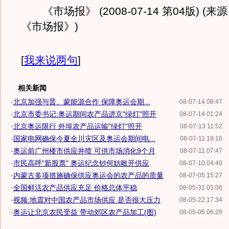
《市场报》 (2008-07-14 第04版) (来
《市场报》)
[
我来说两句
]
相关新闻
·
北京加强与晋、蒙能源合作 保障奥运会期...
08-07-14 08:47
·
北京市委书记:奥运期间农产品进京"绿灯"照开
08-07-14 01:24
·
北京奥运限行 外埠农产品运输"绿灯"照开
08-07-13 11:52
·
国家电网确保今夏全川灾区及奥运会期间电...
08-07-11 19:16
·
奥运前广州楼市供应井喷 可供市场消化9个月
08-07-11 07:47
·
市民高呼"新股票" 奥运纪念钞何妨敞开供应
08-07-10 04:40
·
内蒙古多项措施确保供应奥运会的农产品的质量
08-07-05 15:27
·
全国鲜活农产品供应充足 价格总体平稳
08-05-31 05:06
·
视频:地震对中国农产品市场供应 是否很大压力
08-05-22 17:34
·
奥运让北京农民受益 带动郊区农产品加工(图)
08-05-06 06:20