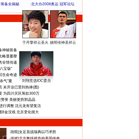
方筹备全揭秘
·
北大办2008奥运·冠军论坛
于丹擎祥云圣火
姚明传神圣祥云
体 育 热 点
备神秘装备
比略显萎靡
杰全情传递
八宝饭”
写生命奇迹
刘翔竞选IOC委员
杀气”重
 未开业已受到热捧(图)
 为四川灾区筹款300万
获赞誉 美丽更胜郭晶晶
进行调整 沈元龙有望复活
揽8金没戏 北京变化很大
·
段暄
|
女足首战瑞典以巧求胜
·
张斌
|
北京教练锻造的美国传奇