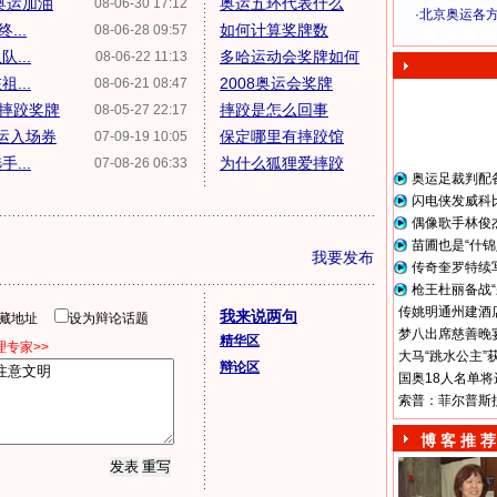
奥运加油
奥运五环代表什么
08-06-30 17:12
·
北京奥运各
...
如何计算奖牌数
08-06-28 09:57
奥 运 视 频
...
多哈运动会奖牌如何
08-06-22 11:13
...
2008奥运会奖牌
08-06-21 08:47
摔跤奖牌
摔跤是怎么回事
08-05-27 22:17
奥运入场券
保定哪里有摔跤馆
07-09-19 10:05
...
为什么狐狸爱摔跤
07-08-26 06:33
奥运足裁判配
闪电侠发威科
偶像歌手林俊
苗圃也是“什锦
我要发布
传奇奎罗特续
枪王杜丽备战“
传姚明通州建酒店
我来说两句
隐藏地址
设为辩论话题
梦八出席慈善晚宴
精华区
专家>>
大马“跳水公主”
辩论区
国奥18人名单将
索普：菲尔普斯
博 客 推 荐