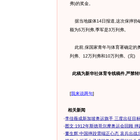
弗)的奖金。
据当地媒体14日报道,这次保摔协
额为5万列弗,季军是3万列弗。
此前,保国家青年与体育署确定的奥
列弗、12万列弗和10万列弗。(完)
此稿为新华社体育专线稿件,严禁转
[
我来说两句
]
相关新闻
·
李佳薇成新加坡奥运旗手 三度出征目标瞄
·
图文:1912年斯德哥尔摩奥运会回顾 
·
董生辉:中国摔跤需端正心态 哀兵出战