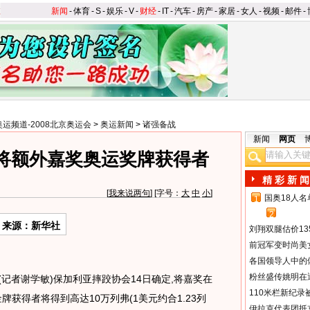
新闻
-
体育
-
S
-
娱乐
-
V
-
财经
-
IT
-
汽车
-
房产
-
家居
-
女人
-
视频
-
邮件
-
奥运频道-2008北京奥运会
>
奥运新闻
>
诸强备战
新闻
网页
将额外嘉奖奥运奖牌获得者
精 彩 新 闻
[
我来说两句
] [字号：
大
中
小
]
国奥18人
1
2
来源：新华社
刘翔双腿估价13
前冠军变时尚美
各国领导人中的
粉丝盛传姚明在通
记者谢学敏)保加利亚摔跤协会14日确定,将嘉奖在
110米栏新纪录
获得者将得到高达10万列弗(1美元约合1.23列
伊拉克代表团抵京