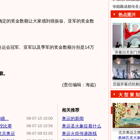
张靓颖成都传圣
热点图片
确定的奖金数额让大家感到很振奋。亚军的奖金数
运会冠军、亚军以及季军的奖金数额分别是14万
开幕日天安门
载。
(责任编辑：海盗)
历届开幕式经典
大 型 策 划
相关推荐
...
奥运的新闻
08-07-15 10:00
摔跤比赛
奥运圣火象征着什么
08-07-10 10:56
北京奥运之
北京奥运
奥运火炬传递路线
08-07-09 02:05
·
奥林匹克大