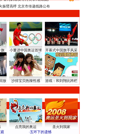
8
火振臂高呼 北京市传递线路公布
升旗
小董进中国奥运首球
开幕式中国旗手风采
回放
沙排宝贝热辣性感
游戏：和刘翔比跨栏
路
点亮我的奥运
圣火到我家
家庭
·
五环下的遗憾