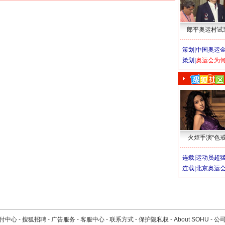
郎平奥运村试
策划|
中国奥运金
策划|
奥运会为
火炬手演“色戒
连载|
运动员超
连载|
北京奥运
付中心
-
搜狐招聘
-
广告服务
-
客服中心
-
联系方式
-
保护隐私权
-
About SOHU
-
公