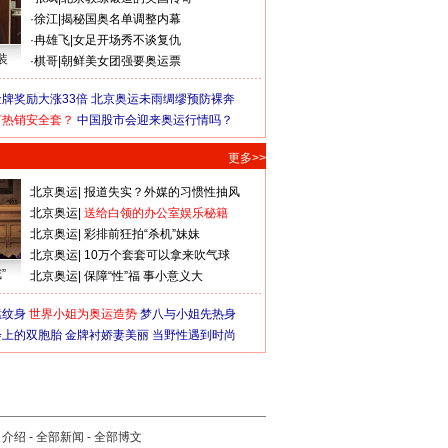
·
徐江
|
揭秘国奥名单调整内幕
·
冉雄飞
|
女足开场秀不谈复仇
装
·
棋哥
|
朝鲜美女团强要奥运票
牌奖励大涨33倍
北京奥运未雨绸缪预防裸奔
何热销安全套？
中国股市会迎来奥运行情吗？
更多>>
北京奥运
|
报道失实？外媒的习惯性抽风
北京奥运
|
送给白领的办公室娱乐秘籍
北京奥运
|
彩排前狂拍“杀机”妹妹
北京奥运
|
10万个套套可以拿来吹气球
”
北京奥运
|
保障“性”福 事小意义大
猛纹身
世界小姐为奥运造势
梦八与小姐先热身
会上的双胞胎
金牌衬娇妻美丽
当野性遇到时尚
司介绍
-
全部新闻
-
全部博文