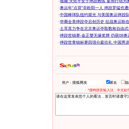
·
视频:火炬手女子摔跤教练 要用行动为
·
奥运年"点背"非欧阳一人 摔跤罗猛也遭终
·
中国棒球队纽约观光 与美国奥运摔跤队队
·
华裔全美摔跤夺后创历史 征战奥运盼在祖
·
土耳其力争在北京奥运夺取数枚自由式
·
摔跤世锦赛-金正燮无缘奖牌 仍获08
·
摔跤世青锦标赛四强分庭抗礼 中国男选手
用户：
匿名
*搜狗拼音输入法，中文处理