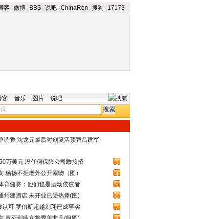
博客
-
微博
-
BBS
-
说吧
-
ChinaRen
-
搜狗
-
17173
博客
音乐
图片
说吧
名单调整 沈龙元最后时刻复活顶替吕建军
50万美元 没任何保险公司敢接招
3
女 杨扬不拒老外公开索吻（图）
4
体育健将：他们也是运动佼佼者
5
州建酒店 未开业已受热捧(图)
6
被认可 罗伯斯超越刘翔已成事实
7
 冒死训练女将秀美非凡(组图)