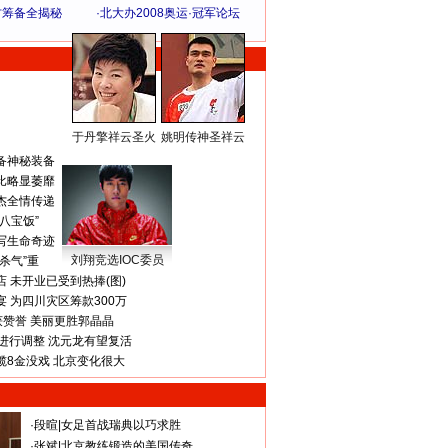
方筹备全揭秘
·
北大办2008奥运·冠军论坛
于丹擎祥云圣火
姚明传神圣祥云
体 育 热 点
备神秘装备
比略显萎靡
杰全情传递
八宝饭”
写生命奇迹
刘翔竞选IOC委员
杀气”重
 未开业已受到热捧(图)
 为四川灾区筹款300万
获赞誉 美丽更胜郭晶晶
进行调整 沈元龙有望复活
揽8金没戏 北京变化很大
·
段暄
|
女足首战瑞典以巧求胜
·
张斌
|
北京教练锻造的美国传奇