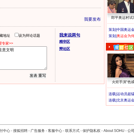
郎平奥运村试
我要发布
策划|
中国奥运金
我来说两句
隐藏地址
设为辩论话题
策划|
奥运会为
精华区
专家>>
辩论区
火炬手演“色戒
连载|
运动员超
连载|
北京奥运
付中心
-
搜狐招聘
-
广告服务
-
客服中心
-
联系方式
-
保护隐私权
-
About SOHU
-
公