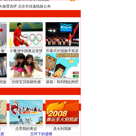
8
火振臂高呼 北京市传递线路公布
升旗
小董进中国奥运首球
开幕式中国旗手风采
回放
沙排宝贝热辣性感
游戏：和刘翔比跨栏
路
点亮我的奥运
圣火到我家
家庭
·
五环下的遗憾