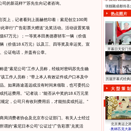
子公司的新花样?”苏先生向记者咨询。
张靓颖成都传圣
热点图片
页上，记者看到上面赫然印着：索尼创立100周
特此举行“广告彩票大赠送”兑奖活动。活动设置奖项
值67万元）；一等奖本田奥德赛轿车一辆（价值
一辆（价值18.6万元）以及三、四等奖及幸运奖。宣
开幕日天安门
、公证电话，并盖有公章。
是“索尼公司”工作人员称，经核对密码苏先生确
”该工作人员称：“带上本人有效证件或户口本及中
历届开幕式经典
品。如果路途遥远或没有时间来领取，也可委托公
大 型 策 划
托运费用。”记者说：“能否从中奖的18.6万元里
据规定，公司只有收到费用后，才能拍卖或托运。”
局消费者协会及北京市公证部门。有关人士经过
北京奥运之
谓的“索尼日本公司”公证过“广告彩票”兑奖活
·
奥林匹克大