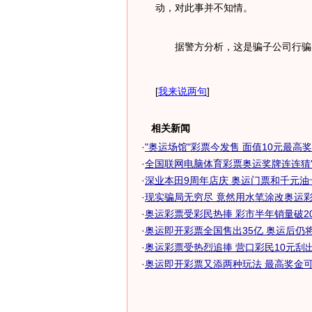
动，对此事并不知情。
据警方分析，这是骗子公司行骗的
[
我来说两句
]
相关新闻
·
"奥运场馆"彩票今发售 面值10元最高奖
·
全国联网电脑体育彩票奥运奖牌连连猜"
·
深业本田9周年店庆 奥运门票和千元油卡答
·
现实骗局无穷尽 竟然用水笔涂改奥运彩票
·
奥运彩票受彩民热捧 彩市半年销量破2
·
奥运即开彩票全国售出35亿 奥运后仍将继
·
奥运彩票受热烈追捧 营口彩民10元刮出25
·
奥运即开彩票又添两种玩法 最高奖金可达2