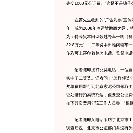
先交1000元公证费。“这是不是骗
在苏先生收到的“广告彩票”宣传彩
年、成为2008年奥运赞助商之际，
为：特等奖本田讴歌越野车一辆（价
32.8万元）；二等奖本田雅阁轿车
传彩页上还印着兑奖电话、监督电话
记者随即拨打兑奖电话，一位自称
实中了二等奖。记者问：“怎样领奖?
奖单费用即可到北京索尼公司领取奖
证处进行拍卖或托运，但要交公证费或
扣下其它费用?”该工作人员称：“根
记者随即又电话采访了北京市工商
调查后说，北京市公证部门并没有为所