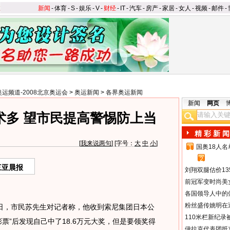
新闻
-
体育
-
S
-
娱乐
-
V
-
财经
-
IT
-
汽车
-
房产
-
家居
-
女人
-
视频
-
邮件
-
奥运频道-2008北京奥运会
>
奥运新闻
>
各界奥运新闻
新闻
网页
术多 望市民提高警惕防上当
精 彩 新 闻
[
我来说两句
] [字号：
大
中
小
]
国奥18人
1
2
三亚晨报
刘翔双腿估价13
前冠军变时尚美
各国领导人中的
粉丝盛传姚明在通
3日，市民苏先生对记者称，他收到索尼集团日本公
110米栏新纪录
票”后发现自己中了18.6万元大奖，但是要领奖得
伊拉克代表团抵京