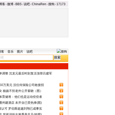
博客
-
微博
-
BBS
-
说吧
-
ChinaRen
-
搜狗
-
17173
博客
音乐
图片
说吧
名单调整 沈龙元最后时刻复活顶替吕建军
50万美元 没任何保险公司敢接招
3
女 杨扬不拒老外公开索吻（图）
4
体育健将：他们也是运动佼佼者
5
州建酒店 未开业已受热捧(图)
6
被认可 罗伯斯超越刘翔已成事实
7
 冒死训练女将秀美非凡(组图)