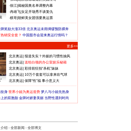
·
徐江
|
揭秘国奥名单调整内幕
·
冉雄飞
|
女足开场秀不谈复仇
装
·
棋哥
|
朝鲜美女团强要奥运票
牌奖励大涨33倍
北京奥运未雨绸缪预防裸奔
何热销安全套？
中国股市会迎来奥运行情吗？
更多>>
北京奥运
|
报道失实？外媒的习惯性抽风
北京奥运
|
送给白领的办公室娱乐秘籍
北京奥运
|
彩排前狂拍“杀机”妹妹
北京奥运
|
10万个套套可以拿来吹气球
”
北京奥运
|
保障“性”福 事小意义大
猛纹身
世界小姐为奥运造势
梦八与小姐先热身
会上的双胞胎
金牌衬娇妻美丽
当野性遇到时尚
司介绍
-
全部新闻
-
全部博文