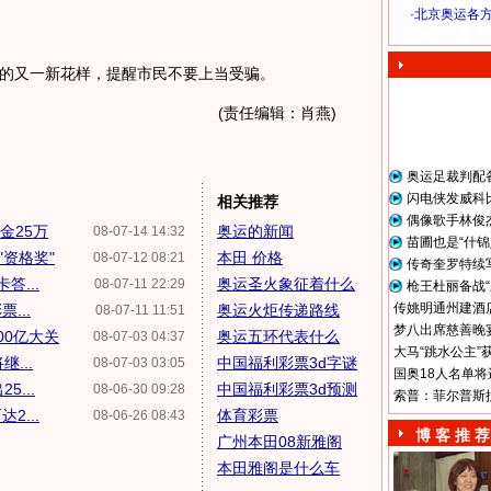
·
北京奥运各
奥 运 视 频
又一新花样，提醒市民不要上当受骗。
(责任编辑：肖燕)
奥运足裁判配
闪电侠发威科
相关推荐
偶像歌手林俊
金25万
奥运的新闻
08-07-14 14:32
苗圃也是“什锦
资格奖"
本田 价格
08-07-12 08:21
传奇奎罗特续
...
奥运圣火象征着什么
08-07-11 22:29
枪王杜丽备战“
传姚明通州建酒店
...
奥运火炬传递路线
08-07-11 11:51
梦八出席慈善晚宴
00亿大关
奥运五环代表什么
08-07-03 04:37
大马“跳水公主”
...
中国福利彩票3d字谜
08-07-03 03:05
国奥18人名单将
...
中国福利彩票3d预测
08-06-30 09:28
索普：菲尔普斯
...
体育彩票
08-06-26 08:43
博 客 推 荐
广州本田08新雅阁
本田雅阁是什么车