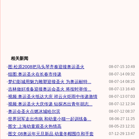
相关新闻
·
图:松原2008把马头琴齐奏迎接奥运圣火
08-07-15 10:49
·
组图:奥运圣火在长春市传递
08-07-14 09:32
·
梦幻影城用魅力雕塑迎接圣火 为奥运献特...
08-07-14 08:25
·
吉林做好准备迎接奥运会圣火 将按时举传...
08-07-13 16:40
·
视频:奥运圣火抵达大庆 祥云火炬雨中传递激情
08-07-13 07:03
·
视频:奥运圣火大庆传递 钻探杰出青年胡志...
08-07-12 12:34
·
奥运会圣火点燃冰城哈尔滨
08-07-12 08:37
·
世界冠军走出伤病 和幼童小猫一起训练备...
08-06-27 11:25
·
图文:上海幼童观圣火热情高
08-05-23 12:31
·
图文:08奥运年元旦新品 幼童冬帽围巾和手套
07-12-29 13:47