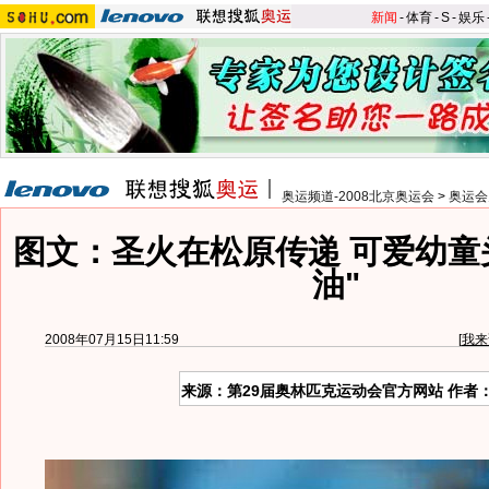
新闻
-
体育
-
S
-
娱乐
奥运频道-2008北京奥运会
>
奥运会
图文：圣火在松原传递 可爱幼童
油"
2008年07月15日11:59
[
我来
来源：第29届奥林匹克运动会官方网站 作者