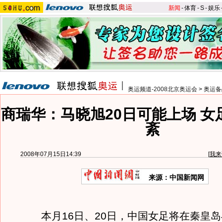
新闻
-
体育
-
S
-
娱乐
奥运频道-2008北京奥运会
>
奥运备
商瑞华：马晓旭20日可能上场 女
紊
2008年07月15日14:39
[
我来
来源：中国新闻网
本月16日、20日，中国女足将在秦皇岛