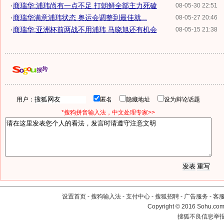
·
商瑞华:浦玮尚有一点不足 打朝鲜全部主力死磕
08-05-30 22:51
·
商瑞华满意浦玮状态 奥运会调整到最佳就...
08-05-27 20:46
·
商瑞华:亚洲杯前两战不用浦玮 马晓旭还有机会
08-05-15 21:38
用户：
匿名
隐藏地址
设为辩论话题
*搜狗拼音输入法，中文处理专家>>
设置首页
-
搜狗输入法
-
支付中心
-
搜狐招聘
-
广告服务
-
客
Copyright
©
2016 Sohu.com 
搜狐不良信息举