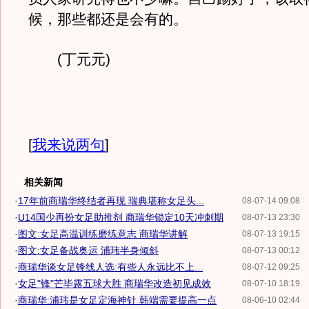
候，那些都还是会有的。
(丁元元)
[
我来说两句
]
相关新闻
·
17年前商瑞华终结者再现 瑞典堪称女足头...
08-07-14 09:08
·
U14国少再扮女足助推剂 商瑞华锁定10天冲刺期
08-07-13 23:30
·
图文:女足高温训练磨练意志 商瑞华讲解
08-07-13 19:15
·
图文:女足备战奥运 浦玮半身倾斜
08-07-13 00:12
·
商瑞华谈女足锋线人选:有些人永远比不上...
08-07-12 09:25
·
女足"锋"芒毕露五球大胜 商瑞华改造初见成效
08-07-10 18:19
·
商瑞华:浦玮是女足定海神针 韩端需要提高一点
08-06-10 02:44