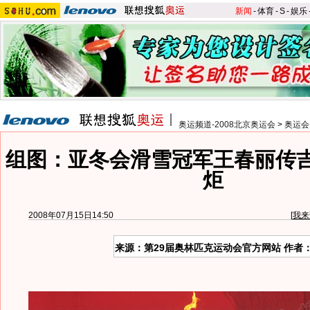
新闻
-
体育
-
S
-
娱乐
奥运频道-2008北京奥运会
>
奥运会
组图：亚冬会滑雪冠军王春丽传
炬
2008年07月15日14:50
[
我来
来源：第29届奥林匹克运动会官方网站 作者：