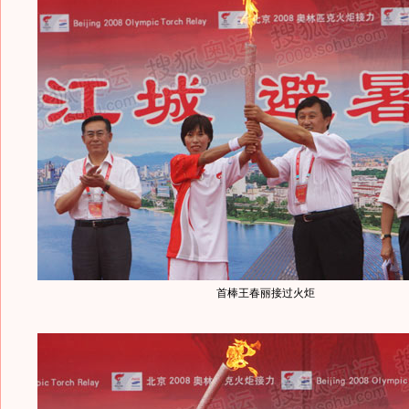
首棒王春丽接过火炬