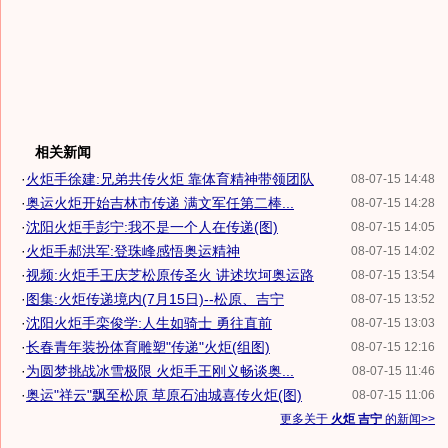
相关新闻
·
火炬手徐建:兄弟共传火炬 靠体育精神带领团队
08-07-15 14:48
·
奥运火炬开始吉林市传递 满文军任第二棒...
08-07-15 14:28
·
沈阳火炬手彭宁:我不是一个人在传递(图)
08-07-15 14:05
·
火炬手郝洪军:登珠峰感悟奥运精神
08-07-15 14:02
·
视频:火炬手王庆芝松原传圣火 讲述坎坷奥运路
08-07-15 13:54
·
图集:火炬传递境内(7月15日)--松原、吉宁
08-07-15 13:52
·
沈阳火炬手栾俊学:人生如骑士 勇往直前
08-07-15 13:03
·
长春青年装扮体育雕塑"传递"火炬(组图)
08-07-15 12:16
·
为圆梦挑战冰雪极限 火炬手王刚义畅谈奥...
08-07-15 11:46
·
奥运"祥云"飘至松原 草原石油城喜传火炬(图)
08-07-15 11:06
更多关于
火炬 吉宁
的新闻>>