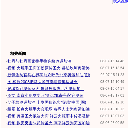
[
我来说
相关新闻
·
牡丹与牡丹画家携手搜狗给奥运加油
08-07-15 14:48
·
视频:火炬手王庆芝松原传圣火 讲述坎坷奥运路
08-07-15 13:54
·
新疆边防官兵在界碑前欢呼为北京奥运加油(图)
08-07-15 11:23
·
图:松原2008把马头琴齐奏迎接奥运圣火
08-07-15 10:49
·
泉城欢迎奥运圣火 鲁能外援妻儿为奥运加...
08-07-15 04:17
·
图文:南京小朋友学习"奥运加油手势"迎奥运
08-07-13 17:01
·
父子给奥运加油 十岁男孩跑步"穿越"中国(图)
08-07-13 12:10
·
组图:长春火炬手大会现场 各界人士为奥运加油
08-07-13 10:13
·
视频:奥运圣火抵达大庆 祥云火炬雨中传递激情
08-07-13 07:03
·
视频:救灾突击队员传圣火 高举祥云为灾区加油
08-06-26 09:58